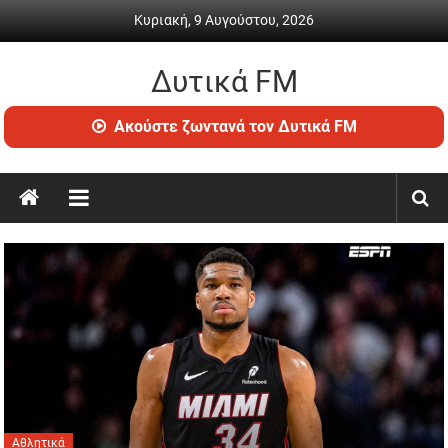
Skip
Κυριακή, 9 Αυγούστου, 2026
to
content
Δυτικά FM
Ραδιόφωνο
Ακούστε ζωντανά τον Δυτικά FM
•
Καθημερινή
ενημέρωση
&
ψυχαγωγία
Αθλητικά