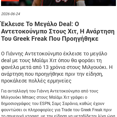
2026-06-24
Έκλεισε Το Μεγάλο Deal: Ο
Αντετοκούνμπο Στους Χιτ, Η Ανάρτηση
Του Greek Freak Που Προηγήθηκε
Ο Γιάννης Αντετοκούνμπο έκλεισε το μεγάλο
deal με τους Μαϊάμι Χιτ όπου θα φοράει τη
φανέλα μετά από 13 χρόνια στους Μιλγουόκι. Η
ανάρτηση που προηγήθηκε πριν την είδηση,
προκάλεσε πολλές ερμηνείες
Για ανταλλαγή του Γιάννη Αντετοκούνμπο από τους
Μιλγουόκι Μπακς στους Μαϊάμι Χιτ γράφει ο
δημοσιογράφος του ESPN, Σαμς Σαράνια, καθώς έχουν
φουντώσει οι πληροφορίες για Trade του Greek Freak πριν
το σημερινό ντραφτ, με την είδηση να μεταδίδεται λίγη ώρα