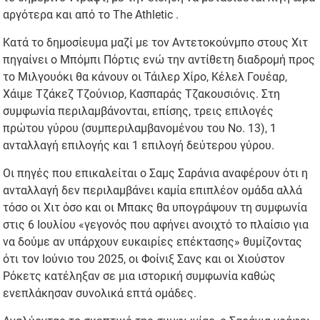
αργότερα και από το The Athletic .
Κατά το δημοσίευμα μαζί με τον Αντετοκούνμπο στους Χιτ
πηγαίνει ο Μπόμπι Πόρτις ενώ την αντίθετη διαδρομή προς
το Μιλγουόκι θα κάνουν οι Τάιλερ Χίρο, Κέλελ Γουέαρ,
Χάιμε Τζάκεζ Τζούνιορ, Κασπαράς Τζακουσιόνις. Στη
συμφωνία περιλαμβάνονται, επίσης, τρεις επιλογές
πρώτου γύρου (συμπεριλαμβανομένου του Νο. 13), 1
ανταλλαγή επιλογής και 1 επιλογή δεύτερου γύρου.
Οι πηγές που επικαλείται ο Σαμς Σαράνια αναφέρουν ότι η
ανταλλαγή δεν περιλαμβάνει καμία επιπλέον ομάδα αλλά
τόσο οι Χιτ όσο και οι Μπακς θα υπογράψουν τη συμφωνία
στις 6 Ιουλίου «γεγονός που αφήνει ανοιχτό το πλαίσιο για
να δούμε αν υπάρχουν ευκαιρίες επέκτασης» θυμίζοντας
ότι τον Ιούνιο του 2025, οι Φοίνιξ Σανς και οι Χιούστον
Ρόκετς κατέληξαν σε μια ιστορική συμφωνία καθώς
ενεπλάκησαν συνολικά επτά ομάδες.