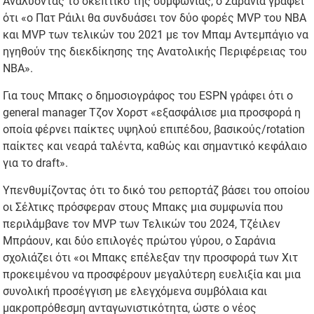
Αναλύοντας το σκεπτικό της συμφωνίας, ο Σαράνια γράφει
ότι «ο Πατ Ράιλι θα συνδυάσει τον δύο φορές MVP του NBA
και MVP των τελικών του 2021 με τον Μπαμ Αντεμπάγιο να
ηγηθούν της διεκδίκησης της Ανατολικής Περιφέρειας του
ΝΒΑ».
Για τους Μπακς ο δημοσιογράφος του ESPN γράφει ότι ο
general manager Τζον Χορστ «εξασφάλισε μια προσφορά η
οποία φέρνει παίκτες υψηλού επιπέδου, βασικούς/rotation
παίκτες και νεαρά ταλέντα, καθώς και σημαντικό κεφάλαιο
για το draft».
Υπενθυμίζοντας ότι το δικό του ρεπορτάζ βάσει του οποίου
οι Σέλτικς πρόσφεραν στους Μπακς μια συμφωνία που
περιλάμβανε τον MVP των Τελικών του 2024, Τζέιλεν
Μπράουν, και δύο επιλογές πρώτου γύρου, ο Σαράνια
σχολιάζει ότι «οι Μπακς επέλεξαν την προσφορά των Χιτ
προκειμένου να προσφέρουν μεγαλύτερη ευελιξία και μια
συνολική προσέγγιση με ελεγχόμενα συμβόλαια και
μακροπρόθεσμη ανταγωνιστικότητα, ώστε ο νέος