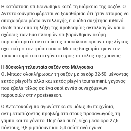
Η κατάσταση επιδεινώθηκε κατά τη διάρκεια της σεζόν. Ο
Αντετοκούνμπο φέρεται να ξεκαθάρισε ότι ήταν έτοιμος να
αποχωρήσει μέσω ανταλλαγής, η ομάδα συζήτησε πιθανά
deals πριν από τη λήξη της προθεσμίας ανταλλαγών και οι
σχέσεις των δύο πλευρών επιβαρύνθηκαν ακόμη
περισσότερο όταν ο παίκτης προκάλεσε έρευνα της λίγκας
σχετικά με τον τρόπο που οι Μπακς διαχειρίστηκαν τον
τραυματισμό του στο γόνατο προς το τέλος της χρονιάς.
Η δύσκολη τελευταία σεζόν στο Μιλγουόκι
Οι Μπακς ολοκλήρωσαν τη σεζόν με ρεκόρ 32-50, μένοντας
εκτός playoffs αλλά και εκτός play-in tournament, γεγονός
που έβαλε τέλος σε ένα σερί εννέα συνεχόμενων
παρουσιών στην postseason.
Ο Αντετοκούνμπο αγωνίστηκε σε μόλις 36 παιχνίδια,
αντιμετωπίζοντας προβλήματα στους προσαγωγούς, τη
γάμπα και το γόνατο. Παρ’ όλα αυτά, είχε μέσο όρο 27,6
πόντους, 9,8 ριμπάουντ και 5,4 ασίστ ανά αγώνα.