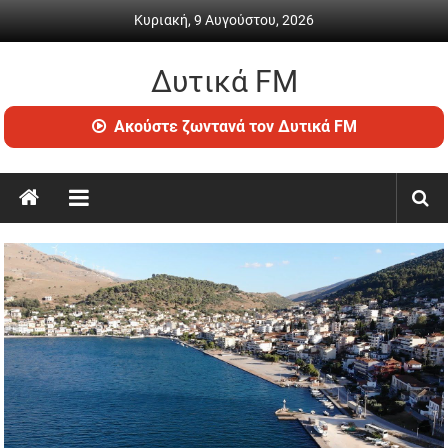
Skip
Κυριακή, 9 Αυγούστου, 2026
to
content
Δυτικά FM
Ραδιόφωνο
Ακούστε ζωντανά τον Δυτικά FM
•
Καθημερινή
ενημέρωση
&
ψυχαγωγία