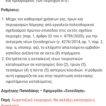
και προορισμούς των περιοχών Β ή Γ.
Ρυθμίσεις:
Μέχρι τον καθορισμό χρήσεων γης, όρων και
περιορισμών δόμησης από εργαλεία πολεοδομικού
σχεδιασμού πρώτου επιπέδου στις εκτός σχεδίου
περιοχές (παρ. 1, άρθρο 32 του ν. 4759/2020), για την
ανέγερση νέων ξενοδοχείων (ν. 4276/2014, αρ. 1, παρ. 2,
περ. α, υποπερ. αα), το ελάχιστο απαιτούμενο εμβαδόν
γηπέδου αυξάνεται σε οκτώ (8) στρέμματα.
Επιτρέπεται η κατασκευή νέων τουριστικών
καταλυμάτων σε κατηγορίες δύο (2), τριών (3),
τεσσάρων (4) ή πέντε (5) αστέρων/κλειδιών. Η ρύθμιση
αυτή εφαρμόζεται και στην περίπτωση επέκτασης
υφιστάμενου καταλύματος.
Δημήτρης Παπαδάκης – Εφημερίδα «Συνείδηση»
Πηγή
:
Χωροταξικό τουρισμού: Να αλλάξει κατηγορία η
Αμφιλοχία