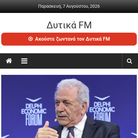
Skip
Παρασκευή, 7 Αυγούστου, 2026
to
content
Δυτικά FM
Ραδιόφωνο
Ακούστε ζωντανά τον Δυτικά FM
•
Καθημερινή
ενημέρωση
&
ψυχαγωγία