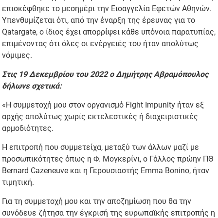
επισκέφθηκε το μεσημέρι την Εισαγγελία Εφετών Αθηνών.
Υπενθυμίζεται ότι, από την έναρξη της έρευνας για το
Qatargate, ο ίδιος έχει απορρίψει κάθε υπόνοια παρατυπίας,
επιμένοντας ότι όλες οι ενέργειές του ήταν απολύτως
νόμιμες.
Στις 19 Δεκεμβρίου του 2022 ο Δημήτρης Αβραμόπουλος
δήλωνε σχετικά:
«Η συμμετοχή μου στον οργανισμό Fight Impunity ήταν εξ
αρχής απολύτως χωρίς εκτελεστικές ή διαχειριστικές
αρμοδιότητες.
Η επιτροπή που συμμετείχα, μεταξύ των άλλων μαζί με
προσωπικότητες όπως η Φ. Μογκερίνι, ο Γάλλος πρώην ΠΘ
Bernard Cazeneuve και η Γερουσιαστής Emma Bonino, ήταν
τιμητική.
Για τη συμμετοχή μου και την αποζημίωση που θα την
συνόδευε ζήτησα την έγκρισή της ευρωπαϊκής επιτροπής η