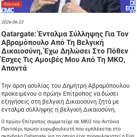
Πολιτικά
2026-06-23
Qatargate: Ένταλμα Σύλληψης Για Τον
Αβραμόπουλο Από Τη Βελγική
Δικαιοσύνη, Έχω Δηλώσει Στο Πόθεν
Έσχες Τις Αμοιβές Μου Από Τη ΜΚΟ,
Απαντά
Την άρση ασυλίας του Δημήτρη Αβραμόπουλου
προκειμένου ο πρώην Επίτροπος να δώσει
εξηγήσεις στη βελγική Δικαιοσύνη ζητά με
ένταλμα σύλληψης η βελγική Δικαιοσύνη.
Ο πρώην Επίτροπος συμμετείχε σε ΜΚΟ του Αντόνιο
Παντσέρι, πρώην ευρωβουλευτή που εμπλέκεται στο
σκάνδαλο Qatargate, για το οποίο είχε προφυλακιστεί η Εύα