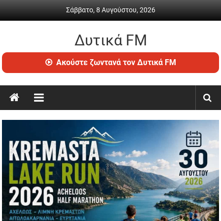
Skip
Σάββατο, 8 Αυγούστου, 2026
to
content
Δυτικά FM
Ραδιόφωνο
Ακούστε ζωντανά τον Δυτικά FM
•
Καθημερινή
ενημέρωση
&
ψυχαγωγία