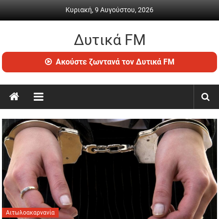
Skip
Κυριακή, 9 Αυγούστου, 2026
to
content
Δυτικά FM
Ραδιόφωνο
Ακούστε ζωντανά τον Δυτικά FM
•
Καθημερινή
ενημέρωση
&
ψυχαγωγία
Αιτωλοακαρνανία