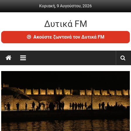
Skip
Κυριακή, 9 Αυγούστου, 2026
to
content
Δυτικά FM
Ραδιόφωνο
Ακούστε ζωντανά τον Δυτικά FM
•
Καθημερινή
ενημέρωση
&
ψυχαγωγία