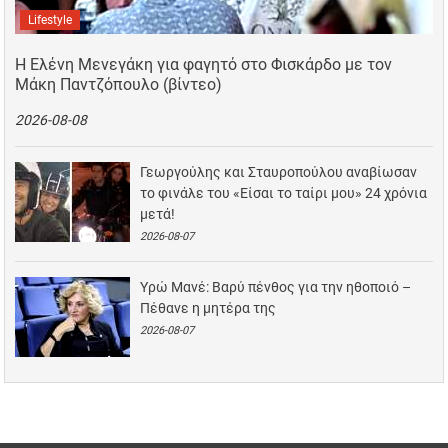
Lifestyle
Η Ελένη Μενεγάκη για φαγητό στο Φισκάρδο με τον
Μάκη Παντζόπουλο (βίντεο)
2026-08-08
Γεωργούλης και Σταυροπούλου αναβίωσαν
το φινάλε του «Είσαι το ταίρι μου» 24 χρόνια
μετά!
2026-08-07
Υρώ Μανέ: Βαρύ πένθος για την ηθοποιό –
Πέθανε η μητέρα της
2026-08-07