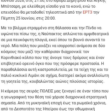
Ιουνίου 2026, στις 21:00, στο Ίδρυμα Δημητρίου και Αίγλης
Μπότσαρη, με ελεύθερη είσοδο για το κοινό, ενώ το
επεισόδιο θα μεταδοθεί τηλεοπτικά από την
ΕΡΤ3
την
Πέμπτη 25 Ιουνίου, στις 20:00.
Με το βλέμμα στραμμένο στη θάλασσα και την Πίνδο να
υψώνεται πίσω της, η Ναύπακτος απλώνεται αμφιθεατρικά
σε μια πευκόφυτη πλαγιά, εκεί όπου το βουνό συναντά το
νερό. Μία πόλη που μοιάζει να ισορροπεί ανάμεσα σε δύο
κόσμους που μαζί την καθόρισαν διαχρονικά: τον
Κορινθιακό κόλπο που της άνοιγε τους δρόμους και έναν
επιβλητικό ορεινό όγκο που της πρόσφερε προστασία. Η
παραθαλάσσια αυτή καστροπολιτεία, με τα τείχη της και το
παλιό κυκλικό Λιμάνι σε σχήμα, διατηρεί ακόμα αναλλοίωτη
τη γοητεία της, κουβαλώντας αιώνες πλούσιας ιστορίας.
Η κάμερα της σειράς ΠΟΛΕΙΣ μας ξεναγεί σε έναν τόπο που
η γεωγραφική του θέση τού χάρισε διαχρονικά στρατηγική
σημασία. Από τη μυκηναϊκή εποχή έως τα ρωμαϊκά χρόνια,
από το Δεσποτάτο της Ηπείρου έως την οθωμανική