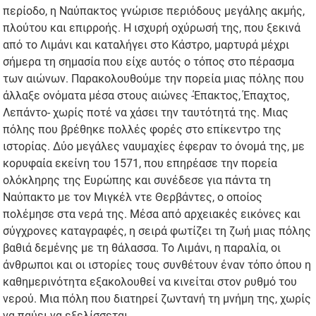
περίοδο, η Ναύπακτος γνώρισε περιόδους μεγάλης ακμής,
πλούτου και επιρροής. Η ισχυρή οχύρωσή της, που ξεκινά
από το Λιμάνι και καταλήγει στο Κάστρο, μαρτυρά μέχρι
σήμερα τη σημασία που είχε αυτός ο τόπος στο πέρασμα
των αιώνων. Παρακολουθούμε την πορεία μιας πόλης που
άλλαξε ονόματα μέσα στους αιώνες -Έπακτος, Έπαχτος,
Λεπάντο- χωρίς ποτέ να χάσει την ταυτότητά της. Μιας
πόλης που βρέθηκε πολλές φορές στο επίκεντρο της
ιστορίας. Δύο μεγάλες ναυμαχίες έφεραν το όνομά της, με
κορυφαία εκείνη του 1571, που επηρέασε την πορεία
ολόκληρης της Ευρώπης και συνέδεσε για πάντα τη
Ναύπακτο με τον Μιγκέλ ντε Θερβάντες, ο οποίος
πολέμησε στα νερά της. Μέσα από αρχειακές εικόνες και
σύγχρονες καταγραφές, η σειρά φωτίζει τη ζωή μιας πόλης
βαθιά δεμένης με τη θάλασσα. Το Λιμάνι, η παραλία, οι
άνθρωποι και οι ιστορίες τους συνθέτουν έναν τόπο όπου η
καθημερινότητα εξακολουθεί να κινείται στον ρυθμό του
νερού. Μια πόλη που διατηρεί ζωντανή τη μνήμη της, χωρίς
να παύει να εξελίσσεται.