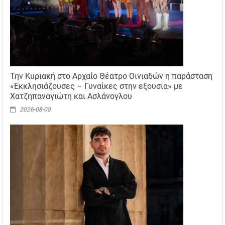
Την Κυριακή στο Αρχαίο Θέατρο Οινιαδών η παράσταση
«Εκκλησιάζουσες – Γυναίκες στην εξουσία» με
Χατζηπαναγιώτη και Ασλάνογλου
2026-08-08