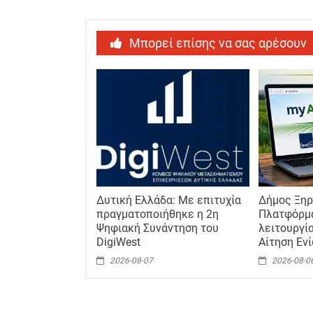
Μπορεί επίσης να σας αρέσουν
Δυτική Ελλάδα: Με επιτυχία
Δήμος Ξηρ
πραγματοποιήθηκε η 2η
Πλατφόρμ
Ψηφιακή Συνάντηση του
λειτουργία
DigiWest
Αίτηση Εν
2026-08-07
2026-08-0