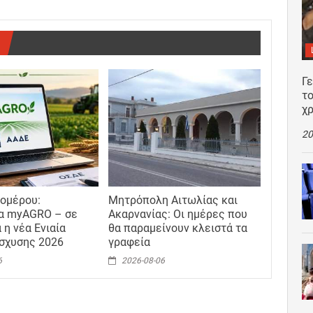
Γ
το
χρ
20
ομέρου:
Μητρόπολη Αιτωλίας και
α myAGRO – σε
Ακαρνανίας: Οι ημέρες που
 η νέα Ενιαία
θα παραμείνουν κλειστά τα
ίσχυσης 2026
γραφεία
6
2026-08-06