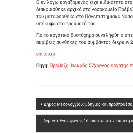
Ο εν λόγω εργαζόμενος είχε ειδικότητα στ
διακομίσθηκε αρχικά στο νοσοκομείο Πρέβ
του μεταφέρθηκε στo Πανεπιστημιακό Νοσο
υπέκυψε στα τραύματά του.
Για το εργατικό δυστύχημα συνελήφθη ο υπ
ακριβείς συνθήκες του συμβάντος διερευνών
enikos.gr
Πηγή
:
Πρέβεζα: Νεκρός 57χρονος εργάτης π
Post
Δήμος Μεσολογγίου: Οδηγίες και προϋποθέσε
navigation
Αγρίνιο: Ένας φόνος, 16 ύποπτοι στην κωμική