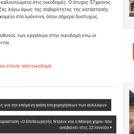
α καλουπώματα στις οικοδομές. Ο άτυχος 57χρονος
εζας λόγω όμως της σοβαρότητας της κατάστασής
κομείο στα Ιωάννινα, όπου σήμερα δυστυχώς
εύθυνος των εργασιών στην οικοδομή ενώ οι
ται .
ου έπεσε από οικοδομή
ις για την επόμενη φάση επιχορηγήσεων των συλλόγων
 παράσταση «Ο Επιθεωρητής Ντρέικ και η Μαύρη χήρα» που
ανεβαίνει στις 22 Ιουνίου