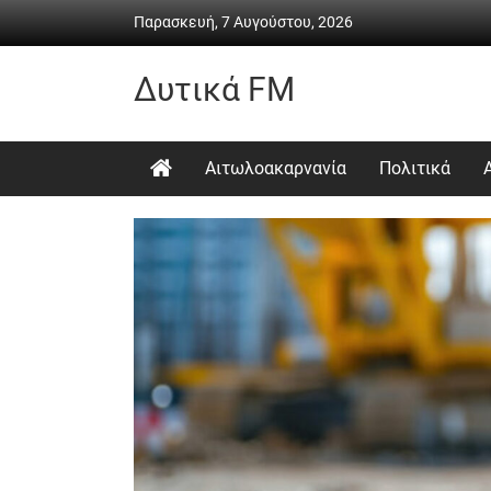
Skip
Παρασκευή, 7 Αυγούστου, 2026
to
content
Δυτικά FM
Ραδιόφωνο
•
Αιτωλοακαρνανία
Πολιτικά
Καθημερινή
ενημέρωση
&
ψυχαγωγία