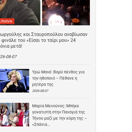
Lifestyle
εωργούλης και Σταυροπούλου αναβίωσαν
 φινάλε του «Είσαι το ταίρι μου» 24
όνια μετά!
26-08-07
Υρώ Μανέ: Βαρύ πένθος για
την ηθοποιό – Πέθανε η
μητέρα της
2026-08-07
Μαρία Μενούνος: Μπήκε
γονατιστή στην Παναγιά της
Τήνου μαζί με την κόρη της –
«Σπάνια…
2026-08-06