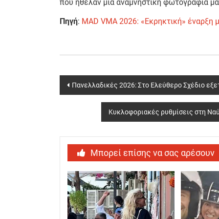
που ήθελαν μια αναμνηστική φωτογραφία μαζ
Πηγή
:
MAD VMA 2026: «Eκρηκτική» έναρξη με 
Post
Πανελλαδικές 2026: Στο Ελεύθερο Σχέδιο εξ
navigation
Κυκλοφοριακές ρυθμίσεις στη Ναύ
Μπορεί επίσης να σας αρέσουν