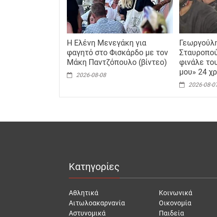
Η Ελένη Μενεγάκη για
Γεωργούλη
φαγητό στο Φισκάρδο με τον
Σταυροπού
Μάκη Παντζόπουλο (βίντεο)
φινάλε του
μου» 24 χρ
2026-08-08
2026-08-0
Κατηγορίες
Αθλητικά
Κοινωνικά
Αιτωλοακαρνανία
Οικονομία
Αστυνομικά
Παιδεία