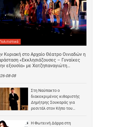
Πολιτιστικά
ν Κυριακή στο Αρχαίο Θέατρο Οινιαδών η
αράσταση «Εκκλησιάζουσες – Γυναίκες
την εξουσία» με Χατζηπαναγιώτη…
26-08-08
Στη Ναύπακτο ο
διακεκριμένος κιθαριστής
Δημήτρης Σουκαράς για
ρεσιτάλ στον Κήπο του
Αρχοντικού Μπότσαρη
2026-08-07
Η Φωτεινή Δάρρα στη