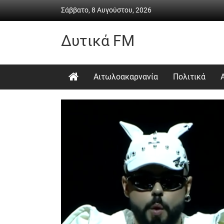
Skip
Σάββατο, 8 Αυγούστου, 2026
to
content
Δυτικά FM
Ραδιόφωνο
•
Αιτωλοακαρνανία
Πολιτικά
Καθημερινή
ενημέρωση
&
ψυχαγωγία