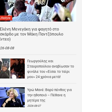
Lifestyle
 Ελένη Μενεγάκη για φαγητό στο
ισκάρδο με τον Μάκη Παντζόπουλο
ίντεο)
26-08-08
Γεωργούλης και
Σταυροπούλου αναβίωσαν το
φινάλε του «Είσαι το ταίρι
μου» 24 χρόνια μετά!
2026-08-07
Υρώ Μανέ: Βαρύ πένθος για
την ηθοποιό – Πέθανε η
μητέρα της
2026-08-07