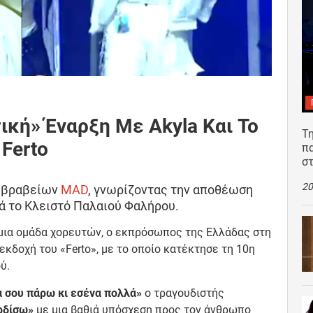
κή» Έναρξη Με Akyla Και Το
Τη
Ferto
π
σ
20
ν βραβείων
MAD
, γνωρίζοντας την αποθέωση
κά το Κλειστό Παλαιού Φαλήρου.
μια ομάδα χορευτών, ο εκπρόσωπος της Ελλάδας στη
εκδοχή του «Ferto», με το οποίο κατέκτησε τη 10η
ύ.
α σου πάρω κι εσένα πολλά»
ο τραγουδιστής
ρδίσω»
με μια βαθιά υπόσχεση προς τον άνθρωπο