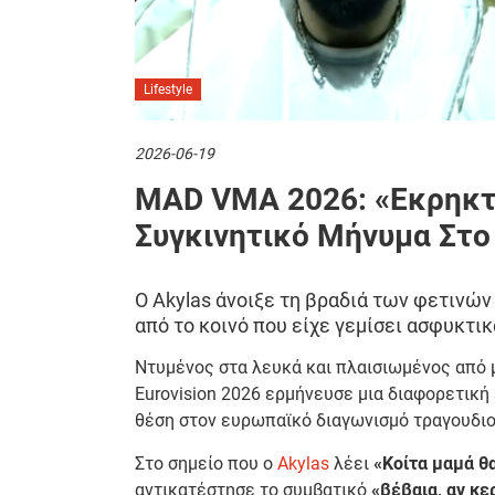
Lifestyle
2026-06-19
MAD VMA 2026: «Eκρηκτι
Συγκινητικό Μήνυμα Στο 
Ο Akylas άνοιξε τη βραδιά των φετινώ
από το κοινό που είχε γεμίσει ασφυκτι
Ντυμένος στα λευκά και πλαισιωμένος από 
Eurovision 2026 ερμήνευσε μια διαφορετική 
θέση στον ευρωπαϊκό διαγωνισμό τραγουδιο
Στο σημείο που ο
Akylas
λέει
«Κοίτα μαμά θ
αντικατέστησε το συμβατικό
«βέβαια, αν κε