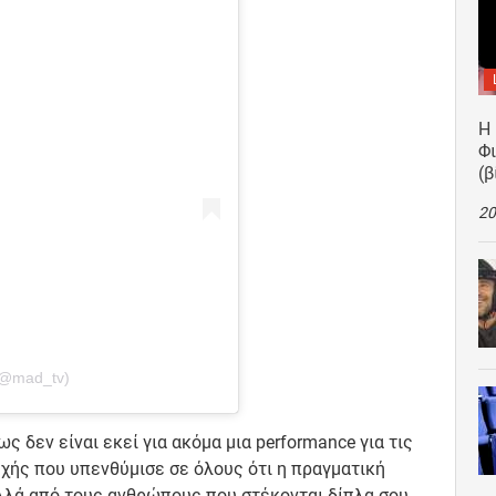
Η
Φ
(β
20
(@mad_tv)
δεν είναι εκεί για ακόμα μια performance για τις
υχής που υπενθύμισε σε όλους ότι η πραγματική
 αλλά από τους ανθρώπους που στέκονται δίπλα σου