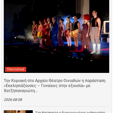
Πολιτιστικά
Την Κυριακή στο Αρχαίο Θέατρο Οινιαδών η παράσταση
«Εκκλησιάζουσες – Γυναίκες στην εξουσία» με
Χατζηπαναγιώτη…
2026-08-08
Στη Ναύπακτο ο διακεκριμένος κιθαριστής