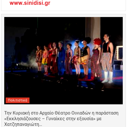
Πολιτιστικά
Την Κυριακή στο Αρχαίο Θέατρο Οινιαδών η παράσταση
«Εκκλησιάζουσες – Γυναίκες στην εξουσία» με
Χατζηπαναγιώτη…