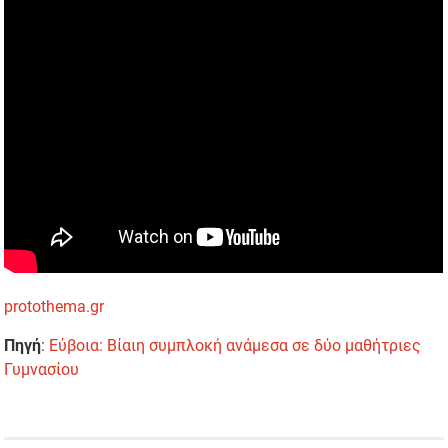
protothema.gr
Πηγή
:
Εύβοια: Βίαιη συμπλοκή ανάμεσα σε δύο μαθήτριες
Γυμνασίου