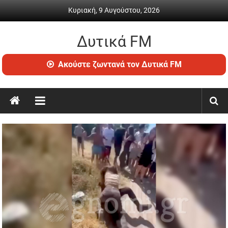
Skip
Κυριακή, 9 Αυγούστου, 2026
to
content
Δυτικά FM
Ραδιόφωνο
Ακούστε ζωντανά τον Δυτικά FM
•
Καθημερινή
ενημέρωση
&
ψυχαγωγία