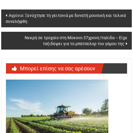
Post
Αγρίνιο: Ξενύχτησε τη γειτονιά με δυνατή μουσική και τελικά
συνελήφθη
navigation
Νεκρή σε τροχαίο στη Μύκονο 37χρονη Ιταλίδα – Είχε
ταξιδέψει για το μπάτσελορ του γάμου της
Μπορεί επίσης να σας αρέσουν