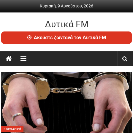
Skip
Κυριακή, 9 Αυγούστου, 2026
to
content
Δυτικά FM
Ραδιόφωνο
Ακούστε ζωντανά τον Δυτικά FM
•
Καθημερινή
ενημέρωση
&
ψυχαγωγία
Κοινωνικά