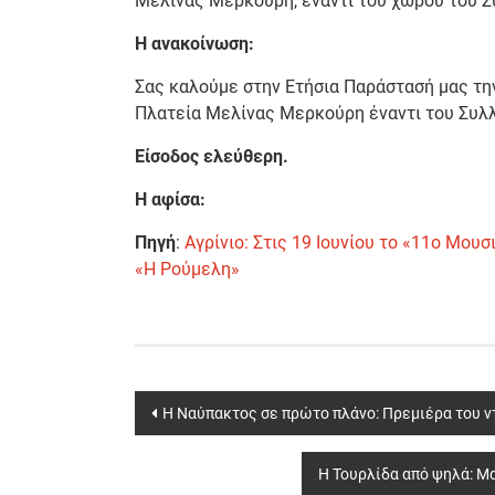
Μελίνας Μερκούρη, έναντι του χώρου του Σ
Η ανακοίνωση:
Σας καλούμε στην Ετήσια Παράστασή μας την
Πλατεία Μελίνας Μερκούρη έναντι του Συλλ
Είσοδος ελεύθερη.
Η αφίσα:
Πηγή
:
Αγρίνιο: Στις 19 Ιουνίου το «11ο Μου
«Η Ρούμελη»
Post
Η Ναύπακτος σε πρώτο πλάνο: Πρεμιέρα του 
navigation
Η Τουρλίδα από ψηλά: Μ