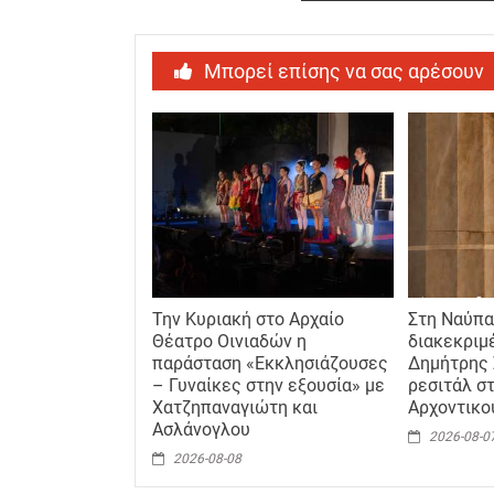
Μπορεί επίσης να σας αρέσουν
Την Κυριακή στο Αρχαίο
Στη Ναύπα
Θέατρο Οινιαδών η
διακεκριμ
παράσταση «Εκκλησιάζουσες
Δημήτρης 
– Γυναίκες στην εξουσία» με
ρεσιτάλ σ
Χατζηπαναγιώτη και
Αρχοντικ
Ασλάνογλου
2026-08-0
2026-08-08