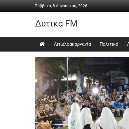
Skip
Σάββατο, 8 Αυγούστου, 2026
to
content
Δυτικά FM
Ραδιόφωνο
•
Αιτωλοακαρνανία
Πολιτικά
Καθημερινή
ενημέρωση
&
ψυχαγωγία