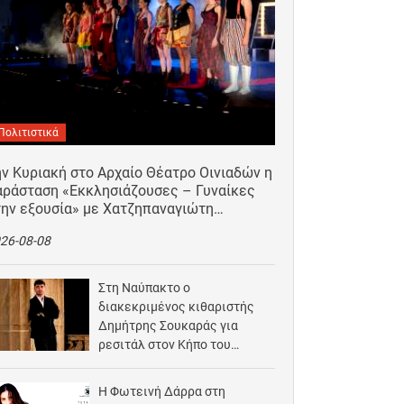
Πολιτιστικά
ν Κυριακή στο Αρχαίο Θέατρο Οινιαδών η
αράσταση «Εκκλησιάζουσες – Γυναίκες
την εξουσία» με Χατζηπαναγιώτη…
26-08-08
Στη Ναύπακτο ο
διακεκριμένος κιθαριστής
Δημήτρης Σουκαράς για
ρεσιτάλ στον Κήπο του
Αρχοντικού Μπότσαρη
2026-08-07
Η Φωτεινή Δάρρα στη