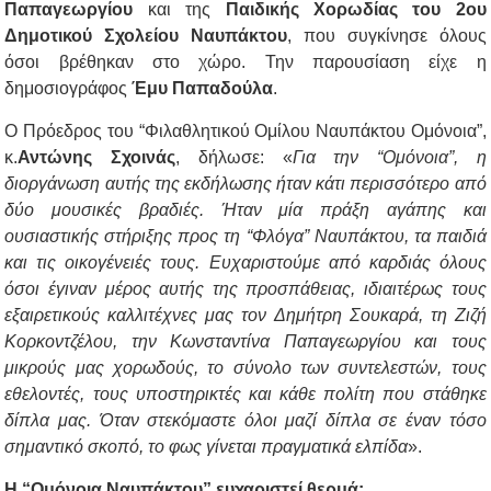
Παπαγεωργίου
και της
Παιδικής Χορωδίας του 2ου
Δημοτικού Σχολείου Ναυπάκτου
, που συγκίνησε όλους
όσοι βρέθηκαν στο χώρο. Την παρουσίαση είχε η
δημοσιογράφος
Έμυ Παπαδούλα
.
Ο Πρόεδρος του “Φιλαθλητικού Ομίλου Ναυπάκτου Ομόνοια”,
κ.
Αντώνης Σχοινάς
, δήλωσε: «
Για την “Ομόνοια”, η
διοργάνωση αυτής της εκδήλωσης ήταν κάτι περισσότερο από
δύο μουσικές βραδιές. Ήταν μία πράξη αγάπης και
ουσιαστικής στήριξης προς τη “Φλόγα” Ναυπάκτου, τα παιδιά
και τις οικογένειές τους. Ευχαριστούμε από καρδιάς όλους
όσοι έγιναν μέρος αυτής της προσπάθειας, ιδιαιτέρως τους
εξαιρετικούς καλλιτέχνες μας τον Δημήτρη Σουκαρά, τη Ζιζή
Κορκοντζέλου, την Κωνσταντίνα Παπαγεωργίου και τους
μικρούς μας χορωδούς, το σύνολο των συντελεστών, τους
εθελοντές, τους υποστηρικτές και κάθε πολίτη που στάθηκε
δίπλα μας. Όταν στεκόμαστε όλοι μαζί δίπλα σε έναν τόσο
σημαντικό σκοπό, το φως γίνεται πραγματικά ελπίδα
».
Η “Ομόνοια Ναυπάκτου” ευχαριστεί θερμά: