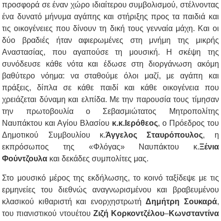
προσφορά σε έναν χώρο ιδιαίτερου συμβολισμού, στέλνοντας
ένα δυνατό μήνυμα αγάπης και στήριξης προς τα παιδιά και
τις οικογένειες που δίνουν τη δική τους γενναία μάχη. Και οι
δύο βραδιές ήταν αφιερωμένες στη μνήμη της μικρής
Αναστασίας, που αγαπούσε τη μουσική. Η σκέψη της
συνόδευσε κάθε νότα και έδωσε στη διοργάνωση ακόμη
βαθύτερο νόημα: να σταθούμε όλοι μαζί, με αγάπη και
πράξεις, δίπλα σε κάθε παιδί και κάθε οικογένεια που
χρειάζεται δύναμη και ελπίδα. Με την παρουσία τους τίμησαν
την πρωτοβουλία ο Σεβασμιώτατος Μητροπολίτης
Ναυπάκτου και Αγίου Βλασίου
κ.κ.Ιερόθεος
, ο Πρόεδρος του
Δημοτικού Συμβουλίου κ.
Άγγελος Σταυρόπουλος
, η
εκπρόσωπος της «Φλόγας» Ναυπάκτου κ.
Ξένια
Φούντζουλα
και δεκάδες συμπολίτες μας.
Στο μουσικό μέρος της εκδήλωσης, το κοινό ταξίδεψε με τις
ερμηνείες του διεθνώς αναγνωρισμένου και βραβευμένου
κλασικού κιθαριστή και ενορχηστρωτή
Δημήτρη Σουκαρά
,
του πιανιστικού ντουέτου
Ζιζή Κορκοντζέλου
–
Κωνσταντίνα