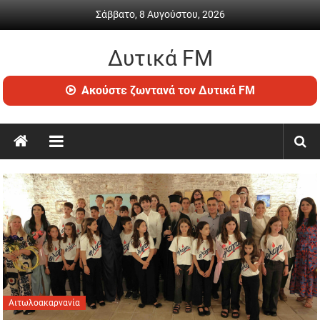
Skip
Σάββατο, 8 Αυγούστου, 2026
to
content
Δυτικά FM
Ραδιόφωνο
Ακούστε ζωντανά τον Δυτικά FM
•
Καθημερινή
ενημέρωση
&
ψυχαγωγία
Αιτωλοακαρνανία