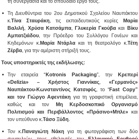
τη συνεργασία και το σπουδαίο έργο τους.
Τη Διευθύντρια του 2ου Δημοτικού Σχολείου Ναυπάκτου
κ.
Τίνα Σταυράκη
, τις εκπαιδευτικούς κυρίες
Μαρία
Βαλιλή
,
Χρύσα Κατσάμπα
,
Γλυκερία Γκούβα
και
Βίκυ
Αμπατζιάδου
, την Πρόεδρο του Συλλόγου Γονέων και
Κηδεμόνων κ.
Μαρία Ντάρλα
και τη θεατρολόγο κ.
Τέτη
Ζέρβα
, για την αμέριστη στήριξή τους.
Τους υποστηρικτές της εκδήλωσης:
Την εταιρεία “
Kotronis Packaging
”, την
Κρεπερί
«Delizia» – Χρήστος Γιαννίκας
,
«Γερμανός»
Ναυπάκτου-Κωνσταντίνος Κατσιφός
, το “
Fast Copy”
και τον Γιώργο Αφεντάκη
για τη γραφιστική επιμέλεια,
καθώς και τον
Μη Κερδοσκοπικό Οργανισμό
Πολιτισμού και Περιβάλλοντος «Πράσινο+Μπλε»
και
τον υπεύθυνο κ.
Τάσο Ξύδη
.
Τον κ.
Παναγιώτη Νάκη
για τη φωτογράφιση των δύο
συναυλιών, τους εθελοντές του
Ελληνικού Ερυθρού