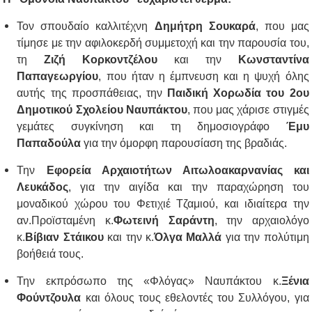
Τον σπουδαίο καλλιτέχνη
Δημήτρη Σουκαρά
, που μας
τίμησε με την αφιλοκερδή συμμετοχή και την παρουσία του,
τη
Ζιζή Κορκοντζέλου
και την
Κωνσταντίνα
Παπαγεωργίου
, που ήταν η έμπνευση και η ψυχή όλης
αυτής της προσπάθειας, την
Παιδική Χορωδία του 2ου
Δημοτικού Σχολείου Ναυπάκτου
, που μας χάρισε στιγμές
γεμάτες συγκίνηση και τη δημοσιογράφο
Έμυ
Παπαδούλα
για την όμορφη παρουσίαση της βραδιάς.
Την
Εφορεία Αρχαιοτήτων Αιτωλοακαρνανίας και
Λευκάδος
, για την αιγίδα και την παραχώρηση του
μοναδικού χώρου του Φετιχιέ Τζαμιού, και ιδιαίτερα την
αν.Προϊσταμένη κ.
Φωτεινή Σαράντη
, την αρχαιολόγο
κ.
Βίβιαν Στάικου
και την κ.
Όλγα Μαλλά
για την πολύτιμη
βοήθειά τους.
Την εκπρόσωπο της «Φλόγας» Ναυπάκτου κ.
Ξένια
Φούντζουλα
και όλους τους εθελοντές του Συλλόγου, για