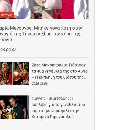
Lifestyle
αρία Μενούνος: Μπήκε γονατιστή στην
ναγιά της Τήνου μαζί με την κόρη της –
Σπάνια…
26-08-06
Ζέτα Μακρυπούλια: Γιόρτασε
τα 48α γενέθλιά της στο Αίγιο
– Η έκπληξη του θιάσου της…
2026-08-06
Γιάννης Τσιμιτσέλης: Η
έκπληξη για τα γενέθλια του
και το τρυφερό φιλί στην
Κατερίνα Γερονικολού
2026-08-05