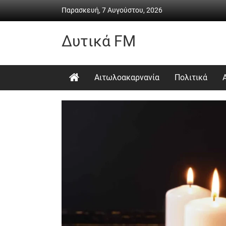
Skip
Παρασκευή, 7 Αυγούστου, 2026
to
content
Δυτικά FM
Ραδιόφωνο
•
Αιτωλοακαρνανία
Πολιτικά
Καθημερινή
ενημέρωση
&
ψυχαγωγία