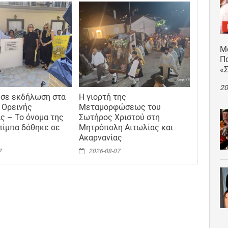
Μ
Πα
«
20
 σε εκδήλωση στα
Η γιορτή της
 Ορεινής
Μεταμορφώσεως του
ς – Το όνομα της
Σωτήρος Χριστού στη
ίμπα δόθηκε σε
Μητρόπολη Αιτωλίας και
Ακαρνανίας
7
2026-08-07