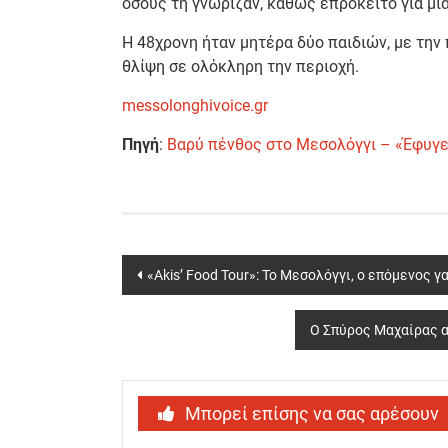
όσους τη γνώριζαν, καθώς επρόκειτο για μια
Η 48χρονη ήταν μητέρα δύο παιδιών, με την
θλίψη σε ολόκληρη την περιοχή.
messolonghivoice.gr
Πηγή
:
Βαρύ πένθος στο Μεσολόγγι – «Έφυγε»
Post
«Akis’ Food Tour»: Το Μεσολόγγι, ο επόμενος 
navigation
Ο Σπύρος Μαχαίρας α
Μπορεί επίσης να σας αρέσουν