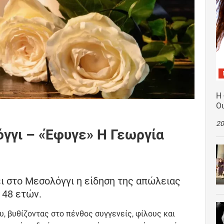
Η
Ο
20
γγι – «Έφυγε» Η Γεωργία
ει στο Μεσολόγγι η είδηση της απώλειας
 48 ετών.
υ, βυθίζοντας στο πένθος συγγενείς, φίλους και