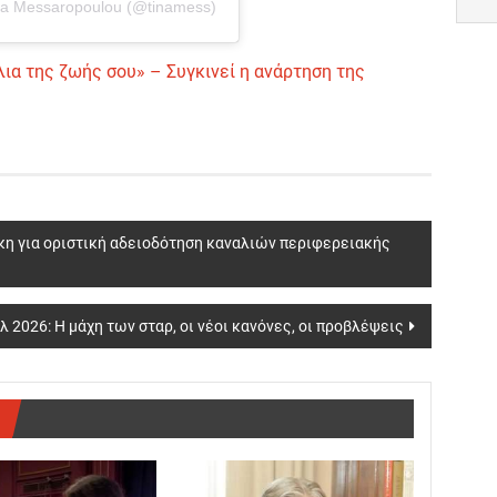
na Messaropoulou (@tinamess)
ια της ζωής σου» – Συγκινεί η ανάρτηση της
κη για οριστική αδειοδότηση καναλιών περιφερειακής
 2026: Η μάχη των σταρ, οι νέοι κανόνες, οι προβλέψεις