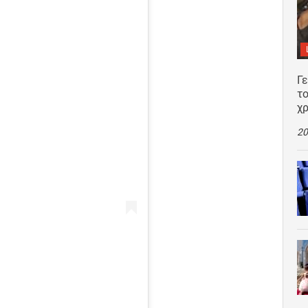
Γ
το
χρ
20