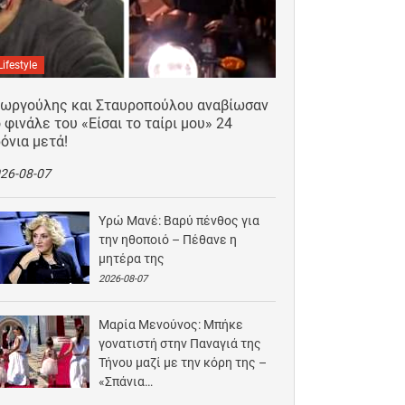
Lifestyle
εωργούλης και Σταυροπούλου αναβίωσαν
 φινάλε του «Είσαι το ταίρι μου» 24
όνια μετά!
26-08-07
Υρώ Μανέ: Βαρύ πένθος για
την ηθοποιό – Πέθανε η
μητέρα της
2026-08-07
Μαρία Μενούνος: Μπήκε
γονατιστή στην Παναγιά της
Τήνου μαζί με την κόρη της –
«Σπάνια…
2026-08-06