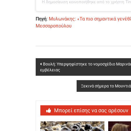
Η δημοσίευση κοινοποιήθηκε από το χρήστη Ti
Πηγή
:
Μυλωνάκης: «Τα πιο σημαντικά γενέθλ
Μεσσαροπούλου
Post
Βουλή: Υπερψηφίστηκε το νομοσχέδιο Μαρινά
εμβέλειας
navigation
Ξεκινά σήμερα το Μουντιάλ
Μπορεί επίσης να σας αρέσουν