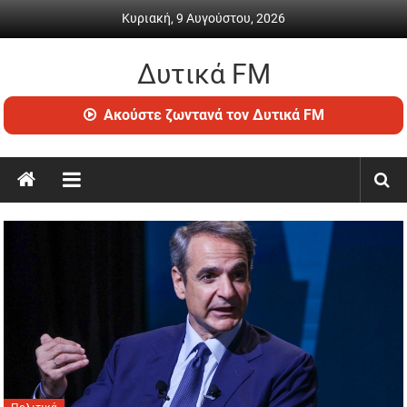
Skip
Κυριακή, 9 Αυγούστου, 2026
to
content
Δυτικά FM
Ραδιόφωνο
Ακούστε ζωντανά τον Δυτικά FM
•
Καθημερινή
ενημέρωση
&
ψυχαγωγία