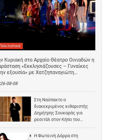
Πολιτιστικά
ν Κυριακή στο Αρχαίο Θέατρο Οινιαδών η
αράσταση «Εκκλησιάζουσες – Γυναίκες
την εξουσία» με Χατζηπαναγιώτη…
26-08-08
Στη Ναύπακτο ο
διακεκριμένος κιθαριστής
Δημήτρης Σουκαράς για
ρεσιτάλ στον Κήπο του
Αρχοντικού Μπότσαρη
2026-08-07
Η Φωτεινή Δάρρα στη