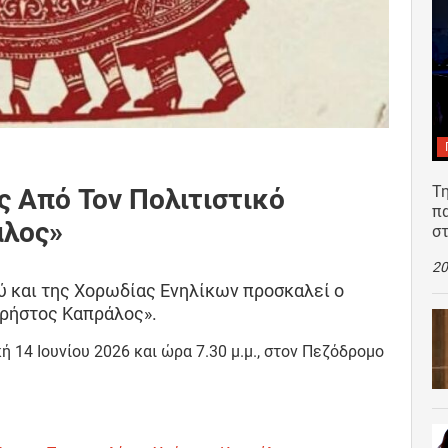
Τη
ς Από Τον Πολιτιστικό
π
άλος»
σ
20
 και της Χορωδίας Ενηλίκων προσκαλεί ο
Χρήστος Καπράλος».
 14 Ιουνίου 2026 και ώρα 7.30 μ.μ., στον Πεζόδρομο