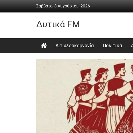
Skip
Σάββατο, 8 Αυγούστου, 2026
to
content
Δυτικά FM
Ραδιόφωνο
•
Αιτωλοακαρνανία
Πολιτικά
Καθημερινή
ενημέρωση
&
ψυχαγωγία