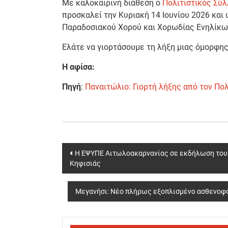
Με καλοκαιρινή διάθεση ο
Πολιτιστικός Σύ
προσκαλεί την Κυριακή 14 Ιουνίου 2026 και 
Παραδοσιακού Χορού και Χορωδίας Ενηλίκω
Ελάτε να γιορτάσουμε τη λήξη μιας όμορφης 
Η αφίσα:
Πηγή
:
Παναιτώλιο: Γιορτή λήξης από τον Πο
Post
Η ΕΨΥΠΕ Αιτωλοακαρνανίας σε εκδήλωση του Π
Κηφισιάς
navigation
Μεγανήσι: Νέο πλήρως εξοπλισμένο ασθενοφό