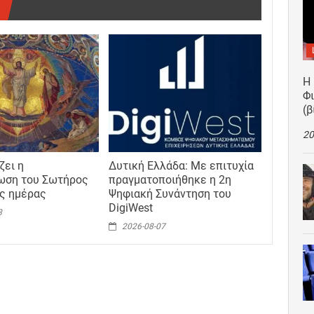
Η
Φ
(β
20
ζει η
Δυτική Ελλάδα: Με επιτυχία
ωση του Σωτήρος
πραγματοποιήθηκε η 2η
ης ημέρας
Ψηφιακή Συνάντηση του
DigiWest
8
2026-08-07