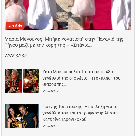
Lifestyle
Μαρία Μενούνος: Μπήκε γονατιστή στην Παναγιά της
Τήνου μαζί με την κόρη της – «Σπάνια…
2026-08-06
Ζέτα Μακρυπούλια: Γιόρτασε τα 48α
γενέθλιά της στο Αίγιο – Η έκπληξη του
θιάσου της…
2026-08-06
Γιάννης Τσιμιτσέλης: Η έκπληξη για τα
γενέθλια του και το τρυφερό φιλί στην
Κατερίνα Γερονικολού
2026-08-05