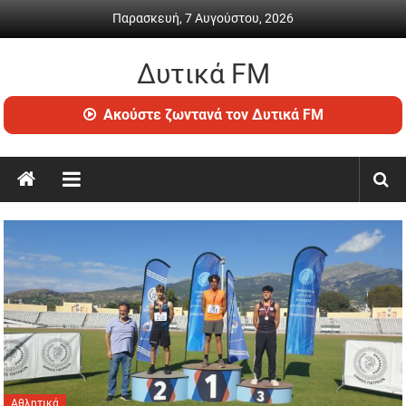
Skip
Παρασκευή, 7 Αυγούστου, 2026
to
content
Δυτικά FM
Ραδιόφωνο
Ακούστε ζωντανά τον Δυτικά FM
•
Καθημερινή
ενημέρωση
&
ψυχαγωγία
Αθλητικά