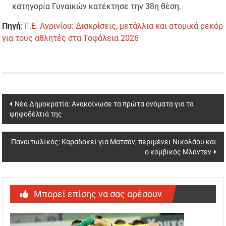
κατηγορία Γυναικών κατέκτησε την 38η θέση.
Πηγή
:
Γ.Ε. Αγρινίου: Διακρίσεις, μετάλλια και ατομικά ρεκόρ
για τους αθλητές στα Τοφάλεια 2026
Post
Νέα Δημοκρατία: Ανακοίνωσε τα πρώτα ονόματα για τα
ψηφοδέλτιά της
navigation
Παναιτωλικός: Καραδοκεί για Ματσάν, περιμένει Νικολάου και
ο κομβικός Μλάντεν
Μπορεί επίσης να σας αρέσουν