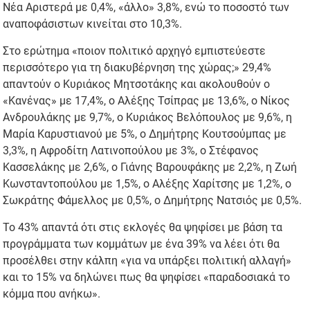
Νέα Αριστερά με 0,4%, «άλλο» 3,8%, ενώ το ποσοστό των
αναποφάσιστων κινείται στο 10,3%.
Στο ερώτημα «ποιον πολιτικό αρχηγό εμπιστεύεστε
περισσότερο για τη διακυβέρνηση της χώρας;» 29,4%
απαντούν ο Κυριάκος Μητσοτάκης και ακολουθούν ο
«Κανένας» με 17,4%, ο Αλέξης Τσίπρας με 13,6%, ο Νίκος
Ανδρουλάκης με 9,7%, ο Κυριάκος Βελόπουλος με 9,6%, η
Μαρία Καρυστιανού με 5%, ο Δημήτρης Κουτσούμπας με
3,3%, η Αφροδίτη Λατινοπούλου με 3%, ο Στέφανος
Κασσελάκης με 2,6%, ο Γιάνης Βαρουφάκης με 2,2%, η Ζωή
Κωνσταντοπούλου με 1,5%, ο Αλέξης Χαρίτσης με 1,2%, ο
Σωκράτης Φάμελλος με 0,5%, ο Δημήτρης Νατσιός με 0,5%.
Το 43% απαντά ότι στις εκλογές θα ψηφίσει με βάση τα
προγράμματα των κομμάτων με ένα 39% να λέει ότι θα
προσέλθει στην κάλπη «για να υπάρξει πολιτική αλλαγή»
και το 15% να δηλώνει πως θα ψηφίσει «παραδοσιακά το
κόμμα που ανήκω».