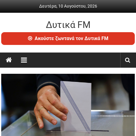
Skip
Δευτέρα, 10 Αυγούστου, 2026
to
content
Δυτικά FM
Ραδιόφωνο
Ακούστε ζωντανά τον Δυτικά FM
•
Καθημερινή
ενημέρωση
&
ψυχαγωγία