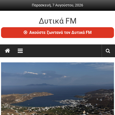
Skip
Παρασκευή, 7 Αυγούστου, 2026
to
content
Δυτικά FM
Ραδιόφωνο
Ακούστε ζωντανά τον Δυτικά FM
•
Καθημερινή
ενημέρωση
&
ψυχαγωγία