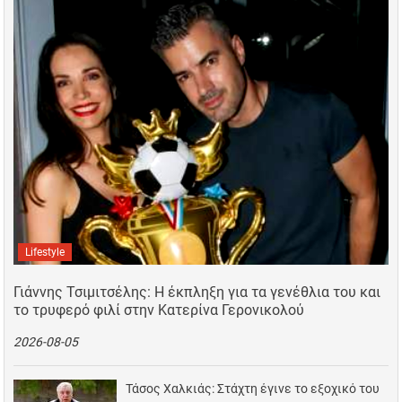
Lifestyle
Γιάννης Τσιμιτσέλης: Η έκπληξη για τα γενέθλια του και
το τρυφερό φιλί στην Κατερίνα Γερονικολού
2026-08-05
Τάσος Χαλκιάς: Στάχτη έγινε το εξοχικό του