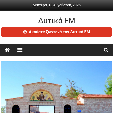
Skip
Δευτέρα, 10 Αυγούστου, 2026
to
content
Δυτικά FM
Ραδιόφωνο
Ακούστε ζωντανά τον Δυτικά FM
•
Καθημερινή
ενημέρωση
&
ψυχαγωγία