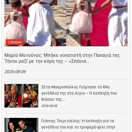
Lifestyle
Μαρία Μενούνος: Μπήκε γονατιστή στην Παναγιά της
Τήνου μαζί με την κόρη της – «Σπάνια…
2026-08-06
Ζέτα Μακρυπούλια: Γιόρτασε τα 48α
γενέθλιά της στο Αίγιο – Η έκπληξη του
θιάσου της…
2026-08-06
Γιάννης Τσιμιτσέλης: Η έκπληξη για τα
γενέθλια του και το τρυφερό φιλί στην