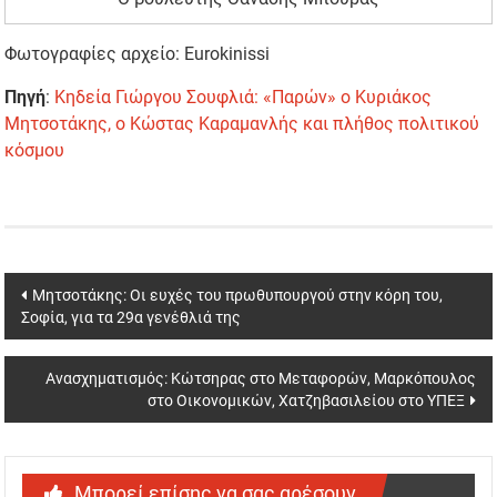
Φωτογραφίες αρχείο: Eurokinissi
Πηγή
:
Κηδεία Γιώργου Σουφλιά: «Παρών» ο Κυριάκος
Μητσοτάκης, ο Κώστας Καραμανλής και πλήθος πολιτικού
κόσμου
Post
Μητσοτάκης: Οι ευχές του πρωθυπουργού στην κόρη του,
Σοφία, για τα 29α γενέθλιά της
navigation
Ανασχηματισμός: Κώτσηρας στο Μεταφορών, Μαρκόπουλος
στο Οικονομικών, Χατζηβασιλείου στο ΥΠΕΞ
Μπορεί επίσης να σας αρέσουν