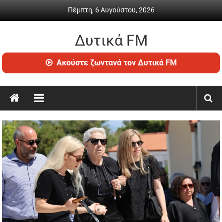
Skip
Πέμπτη, 6 Αυγούστου, 2026
to
content
Δυτικά FM
Ραδιόφωνο
Ακούστε ζωντανά τον Δυτικά FM
•
Καθημερινή
ενημέρωση
&
ψυχαγωγία