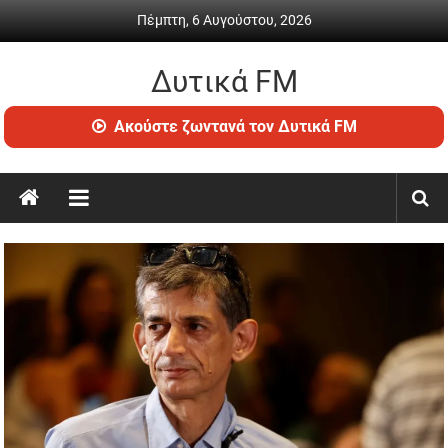
Skip
Πέμπτη, 6 Αυγούστου, 2026
to
content
Δυτικά FM
Ραδιόφωνο
Ακούστε ζωντανά τον Δυτικά FM
•
Καθημερινή
ενημέρωση
&
ψυχαγωγία