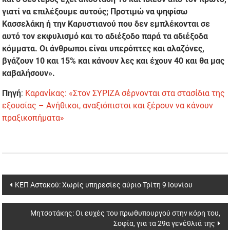
γιατί να επιλέξουμε αυτούς; Προτιμώ να ψηφίσω
Κασσελάκη ή την Καρυστιανού που δεν εμπλέκονται σε
αυτό τον εκφυλισμό και το αδιέξοδο παρά τα αδιέξοδα
κόμματα. Οι άνθρωποι είναι υπερόπτες και αλαζόνες,
βγάζουν 10 και 15% και κάνουν λες και έχουν 40 και θα μας
καβαλήσουν».
Πηγή
:
Καρανίκας: «Στον ΣΥΡΙΖΑ σέρνονται στα στασίδια της
εξουσίας – Ανήθικοι, αναξιόπιστοι και ξέρουν να κάνουν
πραξικοπήματα»
Post
ΚΕΠ Αστακού: Χωρίς υπηρεσίες αύριο Τρίτη 9 Ιουνίου
navigation
Μητσοτάκης: Οι ευχές του πρωθυπουργού στην κόρη του,
Σοφία, για τα 29α γενέθλιά της