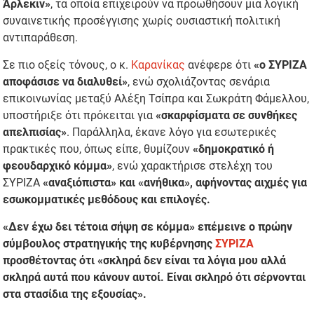
Άρλεκιν»
, τα οποία επιχειρούν να προωθήσουν μια λογική
συναινετικής προσέγγισης χωρίς ουσιαστική πολιτική
αντιπαράθεση.
Σε πιο οξείς τόνους, ο κ.
Καρανίκας
ανέφερε ότι
«ο ΣΥΡΙΖΑ
αποφάσισε να διαλυθεί»
, ενώ σχολιάζοντας σενάρια
επικοινωνίας μεταξύ Αλέξη Τσίπρα και Σωκράτη Φάμελλου,
υποστήριξε ότι πρόκειται για
«σκαρφίσματα σε συνθήκες
απελπισίας»
. Παράλληλα, έκανε λόγο για εσωτερικές
πρακτικές που, όπως είπε, θυμίζουν
«δημοκρατικό ή
φεουδαρχικό κόμμα»
, ενώ χαρακτήρισε στελέχη του
ΣΥΡΙΖΑ
«αναξιόπιστα» και «ανήθικα», αφήνοντας αιχμές για
εσωκομματικές μεθόδους και επιλογές.
«Δεν έχω δει τέτοια σήψη σε κόμμα» επέμεινε ο πρώην
σύμβουλος στρατηγικής της κυβέρνησης
ΣΥΡΙΖΑ
προσθέτοντας ότι «σκληρά δεν είναι τα λόγια μου αλλά
σκληρά αυτά που κάνουν αυτοί. Είναι σκληρό ότι σέρνονται
στα στασίδια της εξουσίας».