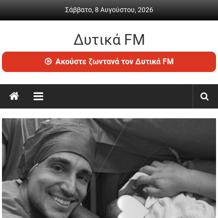
Skip
Σάββατο, 8 Αυγούστου, 2026
to
content
Δυτικά FM
Ραδιόφωνο
Ακούστε ζωντανά τον Δυτικά FM
•
Καθημερινή
ενημέρωση
&
ψυχαγωγία