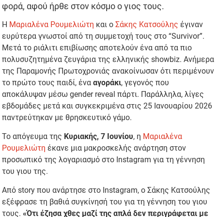
φορά, αφού ήρθε στον κόσμο ο γιος τους.
Η
Μαριαλένα Ρουμελιώτη
και ο
Σάκης Κατσούλης
έγιναν
ευρύτερα γνωστοί από τη συμμετοχή τους στο “Survivor”.
Μετά το ριάλιτι επιβίωσης αποτελούν ένα από τα πιο
πολυσυζητημένα ζευγάρια της ελληνικής showbiz. Ανήμερα
της Παραμονής Πρωτοχρονιάς ανακοίνωσαν ότι περιμένουν
το πρώτο τους παιδί, ένα
αγοράκι
, γεγονός που
αποκάλυψαν μέσω gender reveal πάρτι. Παράλληλα, λίγες
εβδομάδες μετά και συγκεκριμένα στις 25 Ιανουαρίου 2026
παντρεύτηκαν με θρησκευτικό γάμο.
Το απόγευμα της
Κυριακής, 7 Ιουνίου
, η
Μαριαλένα
Ρουμελιώτη
έκανε μια μακροσκελής ανάρτηση στον
προσωπικό της λογαριασμό στο Instagram για τη γέννηση
του γιου της.
Από story που ανάρτησε στο Instagram, ο Σάκης Κατσούλης
εξέφρασε τη βαθιά συγκίνησή του για τη γέννηση του γιου
τους.
«Ότι έζησα χθες μαζί της απλά δεν περιγράφεται με