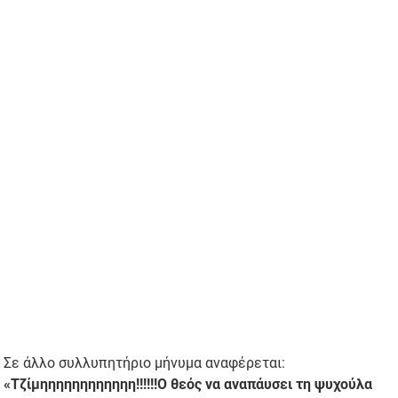
Σε άλλο συλλυπητήριο μήνυμα αναφέρεται:
«Τζίμηηηηηηηηηηηη!!!!!!Ο θεός να αναπάυσει τη ψυχούλα