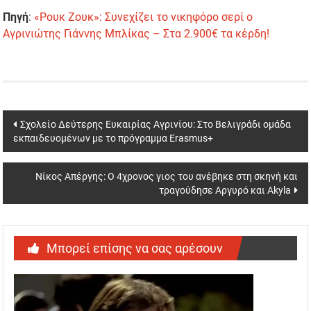
Πηγή
:
«Ρουκ Ζουκ»: Συνεχίζει το νικηφόρο σερί ο
Αγρινιώτης Γιάννης Μπλίκας – Στα 2.900€ τα κέρδη!
Post
Σχολείο Δεύτερης Ευκαιρίας Αγρινίου: Στο Βελιγράδι ομάδα
εκπαιδευομένων με το πρόγραμμα Erasmus+
navigation
Νίκος Απέργης: Ο 4χρονος γιος του ανέβηκε στη σκηνή και
τραγούδησε Αργυρό και Akyla
Μπορεί επίσης να σας αρέσουν