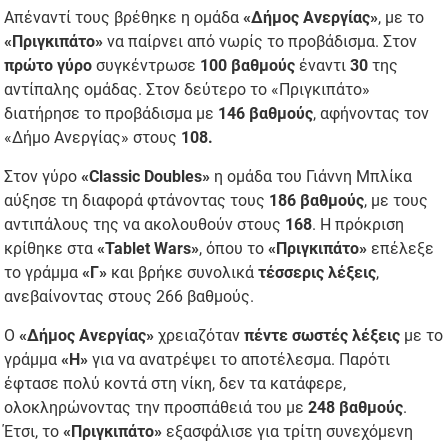
Απέναντί τους βρέθηκε η ομάδα
«Δήμος Ανεργίας»
, με το
«Πριγκιπάτο»
να παίρνει από νωρίς το προβάδισμα. Στον
πρώτο γύρο
συγκέντρωσε
100 βαθμούς
έναντι
30
της
αντίπαλης ομάδας. Στον δεύτερο το «Πριγκιπάτο»
διατήρησε το προβάδισμα με
146 βαθμούς
, αφήνοντας τον
«Δήμο Ανεργίας» στους
108.
Στον γύρο
«Classic Doubles»
η ομάδα του Γιάννη Μπλίκα
αύξησε τη διαφορά φτάνοντας τους
186 βαθμούς
, με τους
αντιπάλους της να ακολουθούν στους
168
. Η πρόκριση
κρίθηκε στα
«Tablet Wars»
, όπου το
«Πριγκιπάτο»
επέλεξε
το γράμμα
«Γ»
και βρήκε συνολικά
τέσσερις λέξεις
,
ανεβαίνοντας στους 266 βαθμούς.
Ο
«Δήμος Ανεργίας»
χρειαζόταν
πέντε σωστές λέξεις
με το
γράμμα
«Η»
για να ανατρέψει το αποτέλεσμα. Παρότι
έφτασε πολύ κοντά στη νίκη, δεν τα κατάφερε,
ολοκληρώνοντας την προσπάθειά του με
248 βαθμούς
.
Έτσι, το
«Πριγκιπάτο»
εξασφάλισε για τρίτη συνεχόμενη