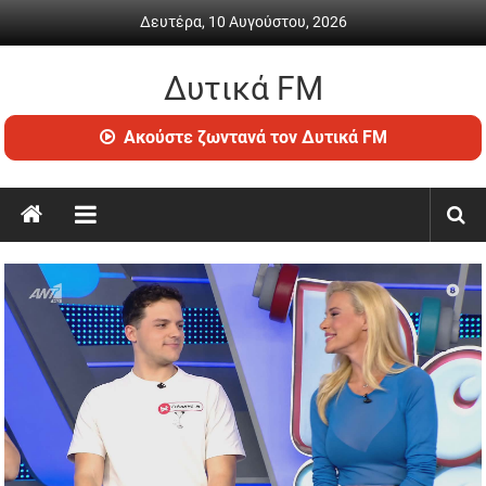
Skip
Δευτέρα, 10 Αυγούστου, 2026
to
content
Δυτικά FM
Ραδιόφωνο
Ακούστε ζωντανά τον Δυτικά FM
•
Καθημερινή
ενημέρωση
&
ψυχαγωγία