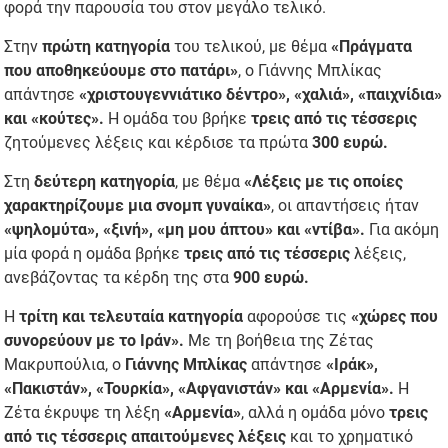
φορά την παρουσία του στον μεγάλο τελικό.
Στην
πρώτη κατηγορία
του τελικού, με θέμα
«Πράγματα
που αποθηκεύουμε στο πατάρι»
, ο Γιάννης Μπλίκας
απάντησε
«χριστουγεννιάτικο δέντρο», «χαλιά», «παιχνίδια»
και «κούτες».
Η ομάδα του βρήκε
τρεις από τις τέσσερις
ζητούμενες λέξεις και κέρδισε τα πρώτα
300 ευρώ.
Στη
δεύτερη κατηγορία
, με θέμα
«Λέξεις με τις οποίες
χαρακτηρίζουμε μια σνομπ γυναίκα»
, οι απαντήσεις ήταν
«ψηλομύτα», «ξινή», «μη μου άπτου» και «ντίβα».
Για ακόμη
μία φορά η ομάδα βρήκε
τρεις από τις τέσσερις
λέξεις,
ανεβάζοντας τα κέρδη της στα
900 ευρώ.
Η
τρίτη και τελευταία κατηγορία
αφορούσε τις
«χώρες που
συνορεύουν με το Ιράν».
Με τη βοήθεια της Ζέτας
Μακρυπούλια, ο
Γιάννης Μπλίκας
απάντησε
«Ιράκ»,
«Πακιστάν», «Τουρκία», «Αφγανιστάν» και «Αρμενία».
Η
Ζέτα έκρυψε τη λέξη
«Αρμενία»
, αλλά η ομάδα μόνο
τρεις
από τις τέσσερις απαιτούμενες λέξεις
και το χρηματικό