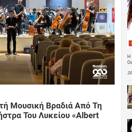
Η
Ο
20
τή Μουσική Βραδιά Από Τη
στρα Του Λυκείου «Albert