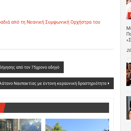
ραδιά από τη Νεανική Συμφωνική Ορχήστρα του
Μ
Πα
«
20
δήγησης από τον 75χρονο οδηγό
λάτανο Ναυπακτίας με έντονη κεραυνική δραστηριότητα