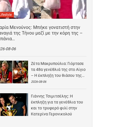
Lifestyle
αρία Μενούνος: Μπήκε γονατιστή στην
ναγιά της Τήνου μαζί με την κόρη της –
Σπάνια…
26-08-06
Ζέτα Μακρυπούλια: Γιόρτασε
τα 48α γενέθλιά της στο Αίγιο
– Η έκπληξη του θιάσου της…
2026-08-06
Γιάννης Τσιμιτσέλης: Η
έκπληξη για τα γενέθλια του
και το τρυφερό φιλί στην
Κατερίνα Γερονικολού
2026-08-05