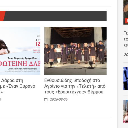
Γ
το
χρ
20
 Δάρρα στη
Ενθουσιώδης υποδοχή στο
με «Έναν Ουρανό
Αγρίνιο για την «Τελετή» από
!»
τους «Ερασιτέχνες» Θέρμου
6
2026-08-06