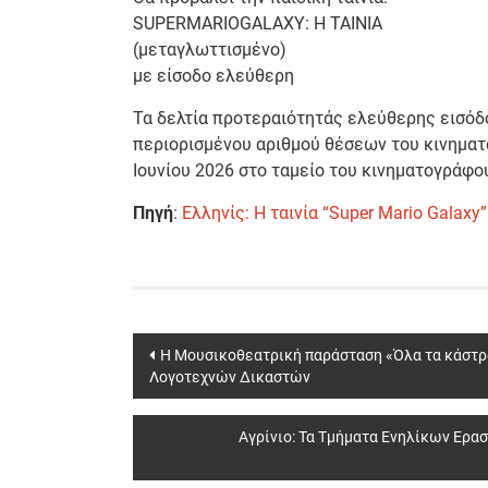
SUPERMARIOGALAXY: Η ΤΑΙΝΙΑ
(μεταγλωττισμένο)
με είσοδο ελεύθερη
Τα δελτία προτεραιότητάς ελεύθερης εισόδ
περιορισμένου αριθμού θέσεων του κινηματ
Ιουνίου 2026 στο ταμείο του κινηματογράφου 
Πηγή
:
Ελληνίς: Η ταινία “Super Mario Galax
Post
Η Μουσικοθεατρική παράσταση «Όλα τα κάστρ
Λογοτεχνών Δικαστών
navigation
Αγρίνιο: Τα Τμήματα Ενηλίκων Ερασ