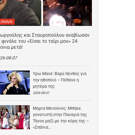
Lifestyle
εωργούλης και Σταυροπούλου αναβίωσαν
 φινάλε του «Είσαι το ταίρι μου» 24
όνια μετά!
26-08-07
Υρώ Μανέ: Βαρύ πένθος για
την ηθοποιό – Πέθανε η
μητέρα της
2026-08-07
Μαρία Μενούνος: Μπήκε
γονατιστή στην Παναγιά της
Τήνου μαζί με την κόρη της –
«Σπάνια…
2026-08-06