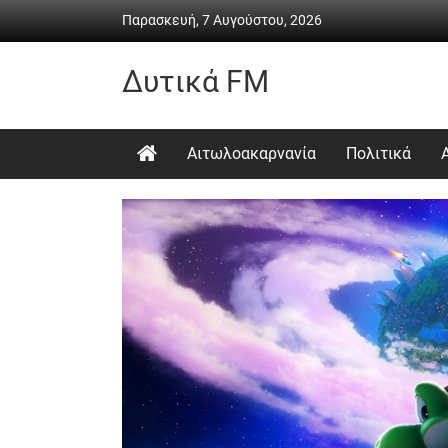
Skip
Παρασκευή, 7 Αυγούστου, 2026
to
content
Δυτικά FM
Ραδιόφωνο
•
Αιτωλοακαρνανία
Πολιτικά
Καθημερινή
ενημέρωση
&
ψυχαγωγία