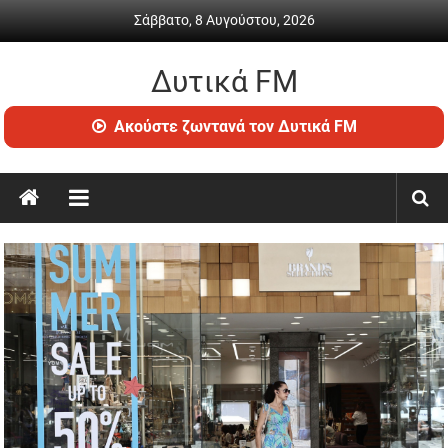
Skip
Σάββατο, 8 Αυγούστου, 2026
to
content
Δυτικά FM
Ραδιόφωνο
Ακούστε ζωντανά τον Δυτικά FM
•
Καθημερινή
ενημέρωση
&
ψυχαγωγία