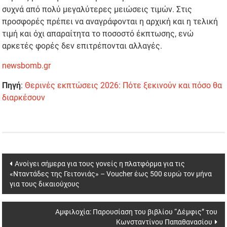
συχνά από πολύ μεγαλύτερες μειώσεις τιμών. Στις
προσφορές πρέπει να αναγράφονται η αρχική και η τελική
τιμή και όχι απαραίτητα το ποσοστό έκπτωσης, ενώ
αρκετές φορές δεν επιτρέπονται αλλαγές.
newsbomb.gr
Πηγή
:
Θερινές εκπτώσεις 2026: Πότε ξεκινούν και πόσο θα
διαρκέσουν
Post
Ανοίγει σήμερα για τους γονείς η πλατφόρμα για τις
«Νταντάδες της Γειτονιάς» – Voucher έως 500 ευρώ τον μήνα
navigation
για τους δικαιούχους
Αμφιλοχία: Παρουσίαση του βιβλίου “Δέμφις” του
Κωνσταντίνου Παπαθανασίου