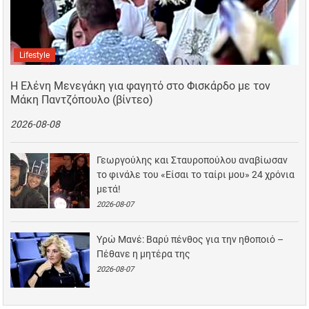
Lifestyle
Η Ελένη Μενεγάκη για φαγητό στο Φισκάρδο με τον
Μάκη Παντζόπουλο (βίντεο)
2026-08-08
Γεωργούλης και Σταυροπούλου αναβίωσαν
το φινάλε του «Είσαι το ταίρι μου» 24 χρόνια
μετά!
2026-08-07
Υρώ Μανέ: Βαρύ πένθος για την ηθοποιό –
Πέθανε η μητέρα της
2026-08-07