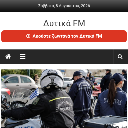
Skip
Σάββατο, 8 Αυγούστου, 2026
to
content
Δυτικά FM
Ραδιόφωνο
Ακούστε ζωντανά τον Δυτικά FM
•
Καθημερινή
ενημέρωση
&
ψυχαγωγία