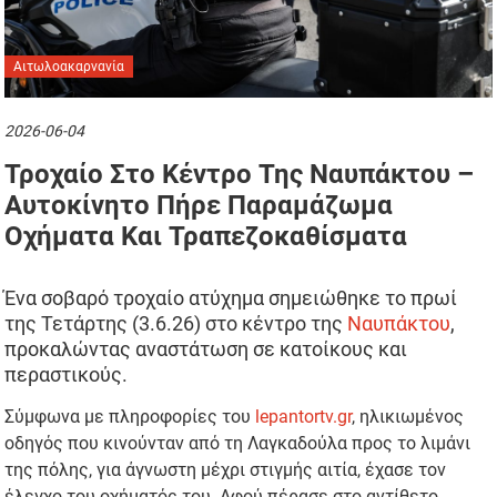
Αιτωλοακαρνανία
2026-06-04
Τροχαίο Στο Κέντρο Της Ναυπάκτου –
Αυτοκίνητο Πήρε Παραμάζωμα
Οχήματα Και Τραπεζοκαθίσματα
Ένα σοβαρό τροχαίο ατύχημα σημειώθηκε το πρωί
της Τετάρτης (3.6.26) στο κέντρο της
Ναυπάκτου
,
προκαλώντας αναστάτωση σε κατοίκους και
περαστικούς.
Σύμφωνα με πληροφορίες του
lepantortv.gr
, ηλικιωμένος
οδηγός που κινούνταν από τη Λαγκαδούλα προς το λιμάνι
της πόλης, για άγνωστη μέχρι στιγμής αιτία, έχασε τον
έλεγχο του οχήματός του. Αφού πέρασε στο αντίθετο