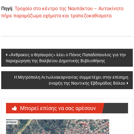
Πηγή
:
Τροχαίο στο κέντρο της Ναυπάκτου – Αυτοκίνητο
πήρε παραμάζωμα οχήματα και τραπεζοκαθίσματα
Post
«Άνθρακες ο θησαυρός» λέει ο Πάνος Παπαδόπουλος για την
παραχώρηση της Βαλβείου Δημοτικής Βιβλιοθήκης
navigation
Η Μητρόπολη Αιτωλοακαρνανίας συμμετέχει στην επίσημη
έναρξη της Ναυτικής Εβδομάδας Βόλου
Μπορεί επίσης να σας αρέσουν