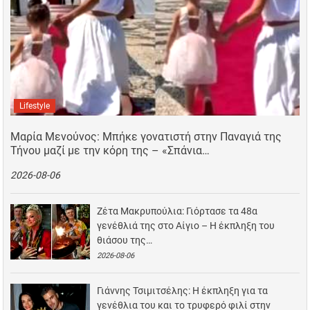
Lifestyle
Μαρία Μενούνος: Μπήκε γονατιστή στην Παναγιά της
Τήνου μαζί με την κόρη της – «Σπάνια…
2026-08-06
Ζέτα Μακρυπούλια: Γιόρτασε τα 48α
γενέθλιά της στο Αίγιο – Η έκπληξη του
θιάσου της…
2026-08-06
Γιάννης Τσιμιτσέλης: Η έκπληξη για τα
γενέθλια του και το τρυφερό φιλί στην