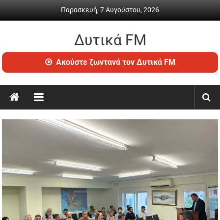
Skip
Παρασκευή, 7 Αυγούστου, 2026
to
content
Δυτικά FM
Ραδιόφωνο
Ακούστε ζωντανά τον Δυτικά FM
•
Καθημερινή
ενημέρωση
&
ψυχαγωγία