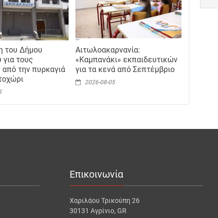
η του Δήμου
Αιτωλοακαρνανία:
 για τους
«Καμπανάκι» εκπαιδευτικών
 από την πυρκαγιά
για τα κενά από Σεπτέμβριο
τοχώρι
2026-08-05
5
Επικοινωνία
Χαριλάου Τρικούπη 26
30131 Αγρίνιο, GR