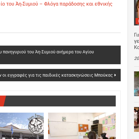
ίο του Άη-Συμιού – Φλόγα παράδοσης και εθνικής
Γι
γε
Κ
 πανηγυριού του Άη-Συμιού ανήμερα του Αγίου
20
ν οι εγγραφές για τις παιδικές κατασκηνώσεις Μπούκας