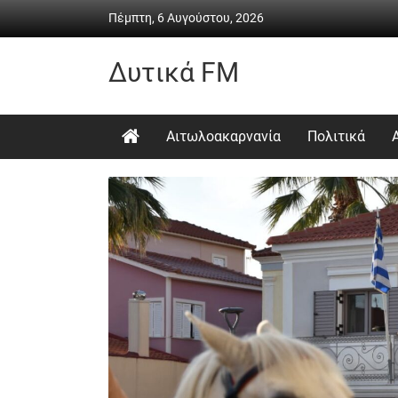
Skip
Πέμπτη, 6 Αυγούστου, 2026
to
content
Δυτικά FM
Ραδιόφωνο
•
Αιτωλοακαρνανία
Πολιτικά
Καθημερινή
ενημέρωση
&
ψυχαγωγία