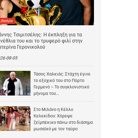
Lifestyle
άννης Τσιμιτσέλης: Η έκπληξη για τα
νέθλια του και το τρυφερό φιλί στην
ατερίνα Γερονικολού
26-08-05
Τάσος Χαλκιάς: Στάχτη έγινε
το εξοχικό του στο Πόρτο
Γερμενό – Το συγκλονιστικό
μήνυμα του…
2026-08-03
Στο Μιλάνο η Κέλλυ
Κελεκίδου: Χόρεψε
ζεϊμπέκικο πάνω στο διάσημο
μωσαϊκό με τον ταύρο
2026-08-02