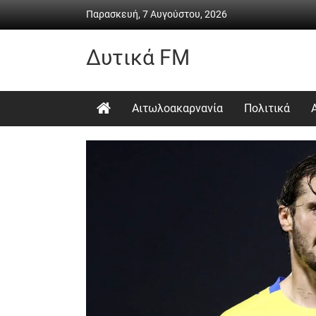
Skip
Παρασκευή, 7 Αυγούστου, 2026
to
content
Δυτικά FM
Ραδιόφωνο
•
Αιτωλοακαρνανία
Πολιτικά
Καθημερινή
ενημέρωση
&
ψυχαγωγία