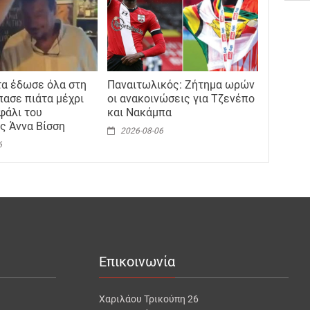
τα έδωσε όλα στη
Παναιτωλικός: Ζήτημα ωρών
πασε πιάτα μέχρι
οι ανακοινώσεις για Τζενέπο
φάλι του
και Νακάμπα
ς Άννα Βίσση
2026-08-06
6
Επικοινωνία
Χαριλάου Τρικούπη 26