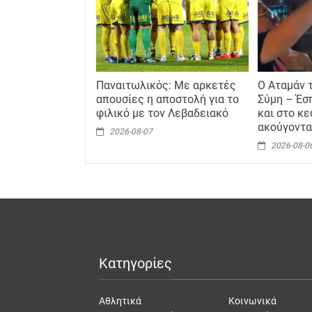
Παναιτωλικός: Με αρκετές
Ο Αταμάν 
απουσίες η αποστολή για το
Σύμη – Έσ
φιλικό με τον Λεβαδειακό
και στο κε
ακούγοντα
2026-08-07
2026-08-0
Κατηγορίες
Αθλητικά
Κοινωνικά