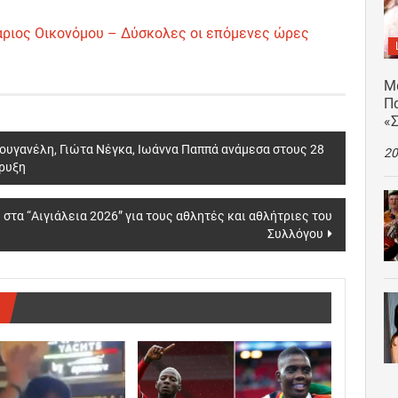
Μάριος Οικονόμου – Δύσκολες οι επόμενες ώρες
Μ
Πα
«
Ζουγανέλη, Γιώτα Νέγκα, Ιωάννα Παππά ανάμεσα στους 28
20
ήρυξη
 στα “Αιγιάλεια 2026” για τους αθλητές και αθλήτριες του
Συλλόγου