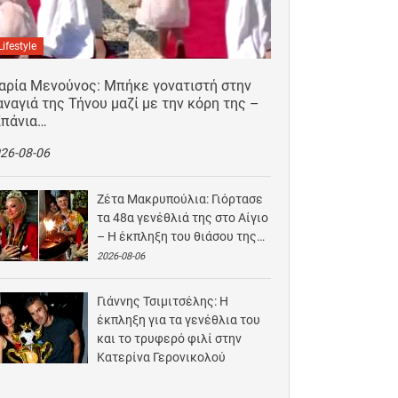
Lifestyle
αρία Μενούνος: Μπήκε γονατιστή στην
ναγιά της Τήνου μαζί με την κόρη της –
Σπάνια…
26-08-06
Ζέτα Μακρυπούλια: Γιόρτασε
τα 48α γενέθλιά της στο Αίγιο
– Η έκπληξη του θιάσου της…
2026-08-06
Γιάννης Τσιμιτσέλης: Η
έκπληξη για τα γενέθλια του
και το τρυφερό φιλί στην
Κατερίνα Γερονικολού
2026-08-05