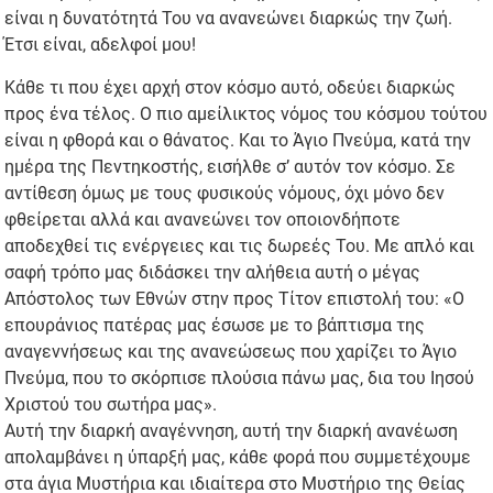
είναι η δυνατότητά Του να ανανεώνει διαρκώς την ζωή.
Έτσι είναι, αδελφοί μου!
Κάθε τι που έχει αρχή στον κόσμο αυτό, οδεύει διαρκώς
προς ένα τέλος. Ο πιο αμείλικτος νόμος του κόσμου τούτου
είναι η φθορά και ο θάνατος. Και το Άγιο Πνεύμα, κατά την
ημέρα της Πεντηκοστής, εισήλθε σ’ αυτόν τον κόσμο. Σε
αντίθεση όμως με τους φυσικούς νόμους, όχι μόνο δεν
φθείρεται αλλά και ανανεώνει τον οποιονδήποτε
αποδεχθεί τις ενέργειες και τις δωρεές Του. Με απλό και
σαφή τρόπο μας διδάσκει την αλήθεια αυτή ο μέγας
Απόστολος των Εθνών στην προς Τίτον επιστολή του: «Ο
επουράνιος πατέρας μας έσωσε με το βάπτισμα της
αναγεννήσεως και της ανανεώσεως που χαρίζει το Άγιο
Πνεύμα, που το σκόρπισε πλούσια πάνω μας, δια του Ιησού
Χριστού του σωτήρα μας».
Αυτή την διαρκή αναγέννηση, αυτή την διαρκή ανανέωση
απολαμβάνει η ύπαρξή μας, κάθε φορά που συμμετέχουμε
στα άγια Μυστήρια και ιδιαίτερα στο Μυστήριο της Θείας