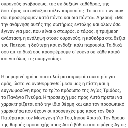
ουρανούς αναβάσεως, της εκ δεξιών καθέδρας, της
δευτέρας και ενδόξου πάλιν παρουσίας. Τα σα εκ των σων
σοι προσφέρομεν κατά πάντα και δια πάντα». Δηλαδή: «Με
την ανάμνηση αυτής της σωτήριας εντολής και όλων όσα
έγιναν για μας, που είναι ο σταυρός, ο τάφος, η τριήμερη
ανάσταση, η ανάληψη στους ουρανούς, η καθέδρα στα δεξιά
του Πατέρα, η δεύτερη και ένδοξη πάλι παρουσία. Τα δικά
σου απ τὰ δικά σου προσφέρουμε σ’ εσένα σε κάθε καιρό
και για όλες τις ευεργεσίες».
Η σημερινή ημέρα αποτελεί μια κορυφαία ευκαιρία για
εμάς, ώστε να αναθερμανθεί μέσα μας η πίστη και η
ευγνωμοσύνη προς το τρίτο πρόσωπο της Αγίας Τριάδος,
το Πανάγιο Πνεύμα. Η προσευχή μας προς Αυτό πρέπει να
χαρακτηρίζεται από την ίδια θέρμη και από τον προσωπικό
χαρακτήρα που έχουν οι προσευχές μας προς τον Θεό
Πατέρα και τον Μονογενή Υιό Του, Ιησού Χριστό. Τον δρόμο
της θερμής προσευχής προς Αυτό βάδισε και ο μέγας Άγιος