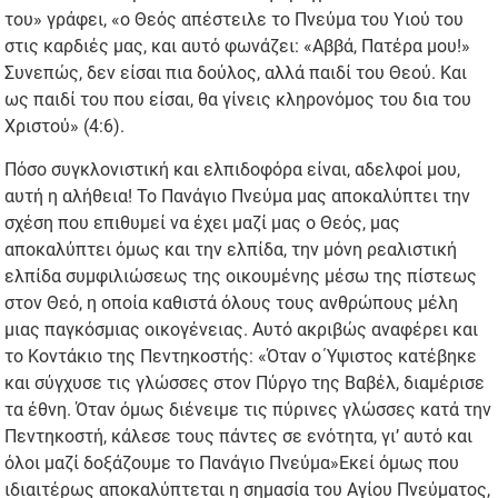
του» γράφει, «ο Θεός απέστειλε το Πνεύμα του Υιού του
στις καρδιές μας, και αυτό φωνάζει: «Αββά, Πατέρα μου!»
Συνεπώς, δεν είσαι πια δούλος, αλλά παιδί του Θεού. Και
ως παιδί του που είσαι, θα γίνεις κληρονόμος του δια του
Χριστού» (4:6).
Πόσο συγκλονιστική και ελπιδοφόρα είναι, αδελφοί μου,
αυτή η αλήθεια! Το Πανάγιο Πνεύμα μας αποκαλύπτει την
σχέση που επιθυμεί να έχει μαζί μας ο Θεός, μας
αποκαλύπτει όμως και την ελπίδα, την μόνη ρεαλιστική
ελπίδα συμφιλιώσεως της οικουμένης μέσω της πίστεως
στον Θεό, η οποία καθιστά όλους τους ανθρώπους μέλη
μιας παγκόσμιας οικογένειας. Αυτό ακριβώς αναφέρει και
το Κοντάκιο της Πεντηκοστής: «Όταν ο Ύψιστος κατέβηκε
και σύγχυσε τις γλώσσες στον Πύργο της Βαβέλ, διαμέρισε
τα έθνη. Όταν όμως διένειμε τις πύρινες γλώσσες κατά την
Πεντηκοστή, κάλεσε τους πάντες σε ενότητα, γι’ αυτό και
όλοι μαζί δοξάζουμε το Πανάγιο Πνεύμα»
Εκεί όμως που
ιδιαιτέρως αποκαλύπτεται η σημασία του Αγίου Πνεύματος,