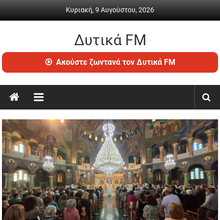
Skip
Κυριακή, 9 Αυγούστου, 2026
to
content
Δυτικά FM
Ραδιόφωνο
Ακούστε ζωντανά τον Δυτικά FM
•
Καθημερινή
ενημέρωση
&
ψυχαγωγία