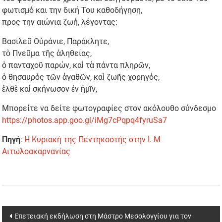
φωτισμό και την δική Του καθοδήγηση,
προς την αιώνια ζωή, λέγοντας:
Βασιλεῦ Οὐράνιε, Παράκλητε,
τὸ Πνεῦμα τῆς ἀληθείας,
ὁ πανταχοῦ παρών, καὶ τὰ πάντα πληρῶν,
ὁ θησαυρὸς τῶν ἀγαθῶν, καὶ ζωῆς χορηγός,
ἐλθὲ καὶ σκήνωσον ἐν ἡμῖν,
Μπορείτε να δείτε φωτογραφίες στον ακόλουθο σύνδεσμο
https://photos.app.goo.gl/iMg7cPqpq4fyruSa7
Πηγή
:
Η Κυριακή της Πεντηκοστής στην Ι. Μ
Αιτωλοακαρνανίας
Post
Επετειακή εκδήλωση στη Μάστρο Μεσολογγίου για τον