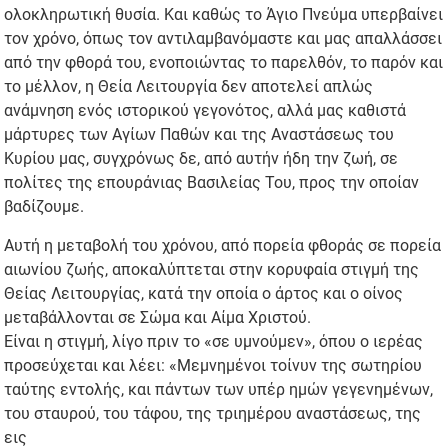
ολοκληρωτική θυσία. Και καθώς το Άγιο Πνεύμα υπερβαίνει
τον χρόνο, όπως τον αντιλαμβανόμαστε και μας απαλλάσσει
από την φθορά του, ενοποιώντας το παρελθόν, το παρόν και
το μέλλον, η Θεία Λειτουργία δεν αποτελεί απλώς
ανάμνηση ενός ιστορικού γεγονότος, αλλά μας καθιστά
μάρτυρες των Αγίων Παθών και της Αναστάσεως του
Κυρίου μας, συγχρόνως δε, από αυτήν ήδη την ζωή, σε
πολίτες της επουράνιας Βασιλείας Του, προς την οποίαν
βαδίζουμε.
Αυτή η μεταβολή του χρόνου, από πορεία φθοράς σε πορεία
αιωνίου ζωής, αποκαλύπτεται στην κορυφαία στιγμή της
Θείας Λειτουργίας, κατά την οποία ο άρτος και ο οίνος
μεταβάλλονται σε Σώμα και Αίμα Χριστού.
Είναι η στιγμή, λίγο πριν το «σε υμνούμεν», όπου ο ιερέας
προσεύχεται και λέει: «Μεμνημένοι τοίνυν της σωτηρίου
ταύτης εντολής, και πάντων των υπέρ ημών γεγενημένων,
του σταυρού, του τάφου, της τριημέρου αναστάσεως, της
εις