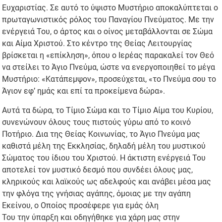
Ευχαριστίας. Σε αυτό το ύψιστο Μυστήριο αποκαλύπτεται ο
πρωταγωνιστικός ρόλος του Παναγίου Πνεύματος. Με την
ενέργειά Του, ο άρτος και ο οίνος μεταβάλλονται σε Σώμα
και Αίμα Χριστού. Στο κέντρο της Θείας Λειτουργίας
βρίσκεται η «επίκληση», όπου ο Ιερέας παρακαλεί τον Θεό
να στείλει το Άγιο Πνεύμα, ώστε να ενεργοποιηθεί το μέγα
Μυστήριο: «Κατάπεμψον», προσεύχεται, «το Πνεύμα σου το
Άγιον εφ’ ημάς και επί τα προκείμενα δώρα».
Αυτά τα δώρα, το Τίμιο Σώμα και το Τίμιο Αίμα του Κυρίου,
συνενώνουν όλους τους πιστούς γύρω από το κοινό
Ποτήριο. Δια της Θείας Κοινωνίας, το Άγιο Πνεύμα μας
καθιστά μέλη της Εκκλησίας, δηλαδή μέλη του μυστικού
Σώματος του ίδιου του Χριστού. Η άκτιστη ενέργειά Του
αποτελεί τον μυστικό δεσμό που συνδέει όλους μας,
κληρικούς και λαϊκούς ως αδελφούς και ανάβει μέσα μας
την φλόγα της γνήσιας αγάπης, όμοιας με την αγάπη
Εκείνου, ο Οποίος προσέφερε για εμάς όλη
Του την ύπαρξη και οδηγήθηκε για χάρη μας στην