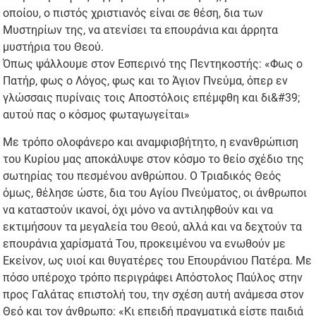
οποίου, ο πιστός χριστιανός είναι σε θέση, δια των
Μυστηρίων της, να ατενίσει τα επουράνια και άρρητα
μυστήρια του Θεού.
Όπως ψάλλουμε στον Εσπερινό της Πεντηκοστής: «Φως ο
Πατήρ, φως ο Λόγος, φως και το Άγιον Πνεύμα, όπερ εν
γλώσσαις πυρίναις τοις Αποστόλοις επέμφθη και δι&#39;
αυτού πας ο κόσμος φωταγωγείται»
Με τρόπο ολοφάνερο και αναμφισβήτητο, η ενανθρώπιση
του Κυρίου μας αποκάλυψε στον κόσμο το θείο σχέδιο της
σωτηρίας του πεσμένου ανθρώπου. Ο Τριαδικός Θεός
όμως, θέλησε ώστε, δια του Αγίου Πνεύματος, οι άνθρωποι
να καταστούν ικανοί, όχι μόνο να αντιληφθούν και να
εκτιμήσουν τα μεγαλεία του Θεού, αλλά και να δεχτούν τα
επουράνια χαρίσματά Του, προκειμένου να ενωθούν με
Εκείνον, ως υιοί και θυγατέρες του Επουράνιου Πατέρα. Με
πόσο υπέροχο τρόπο περιγράφει Απόστολος Παύλος στην
προς Γαλάτας επιστολή του, την σχέση αυτή ανάμεσα στον
Θεό και τον άνθρωπο: «Κι επειδή πραγματικά είστε παιδιά