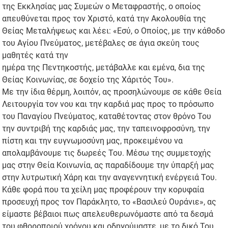
της Εκκλησίας μας Συμεών ο Μεταφραστής, ο οποίος
απευθύνεται προς τον Χριστό, κατά την Ακολουθία της
Θείας Μεταλήψεως και λέει: «Εσύ, ο Οποίος, με την κάθοδο
του Αγίου Πνεύματος, μετέβαλες σε άγια σκεύη τους
μαθητές κατά την
ημέρα της Πεντηκοστής, μετάβαλλε και εμένα, δια της
Θείας Κοινωνίας, σε δοχείο της Χάριτός Του».
Με την ίδια θέρμη, λοιπόν, ας προσηλώνουμε σε κάθε Θεία
Λειτουργία τον νου και την καρδιά μας προς το πρόσωπο
του Παναγίου Πνεύματος, καταθέτοντας στον θρόνο Του
την συντριβή της καρδιάς μας, την ταπεινοφροσύνη, την
πίστη και την ευγνωμοσύνη μας, προκειμένου να
απολαμβάνουμε τις δωρεές Του. Μέσω της συμμετοχής
μας στην Θεία Κοινωνία, ας παραδίδουμε την ύπαρξή μας
στην λυτρωτική Χάρη και την αναγεννητική ενέργειά Του.
Κάθε φορά που τα χείλη μας προφέρουν την κορυφαία
προσευχή προς τον Παράκλητο, το «Βασιλεύ Ουράνιε», ας
είμαστε βέβαιοι πως απελευθερωνόμαστε από τα δεσμά
του φθοροποιού χρόνου και οδηγούμαστε, με το δικό Του