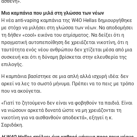
ασθενή».
Μια καμπάνια που μιλά στη γλώσσα των νέων
Η νέα anti-vaping καμπάνια της W4O Hellas δημιουργήθηκε
με στόχο να μιλήσει στη γλώσσα των νέων. Να αποδομήσει
τη δήθεν «cool» εικόνα του ατμίσματος. Να δείξει ότι η
πραγματική αυτοπεποίθηση δε χρειάζεται νικοτίνη, ότι η
ταυτότητα ενός νέου ανθρώπου δεν χτίζεται μέσα από μια
συσκευή και ότι η δύναμη βρίσκεται στην ελευθερία της
επιλογής.
Η καμπάνια βασίστηκε σε μια απλή αλλά ισχυρή ιδέα: δεν
αρκεί να λες το σωστό μήνυμα. Πρέπει να το πεις με τρόπο
που να ακούγεται.
«Γιατί το ζητούμενο δεν είναι να φοβηθούν τα παιδιά. Είναι
να νιώσουν αρκετά δυνατά ώστε να μη χρειάζονται τη
νικοτίνη για να αισθανθούν αποδεκτά», εξηγεί η κ.
Σαριδάκη.
Η W4O Hellas στέλνει ένα καθαρό μήνυμα προς τους νέους,