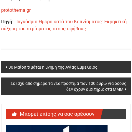
protothema.gr
Πηγή
:
Παγκόσμια Ημέρα κατά του Καπνίσματος: Εκρηκτική
αύξηση του ατμίσματος στους εφήβους
Post
30 Μαΐου τιμάται η μνήμη της Αγίας Εμμελείας
navigation
Σε ισχύ από σήμερα τα νέα πρόστιμα των 100 ευρώ για όσους
δεν έχουν εισιτήριο στα ΜΜΜ
Μπορεί επίσης να σας αρέσουν