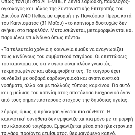
Όπως τονίζει στο ΑΠΕ-ΜΠΕ, η Ζένια Σαριδάκη, παθολόγος-
ογκολόγος και μέλος της Συντονιστικής Επιτροπής του
Δικτύου W4O Hellas, με αφορμή την Παγκόσμια Ημέρα κατά
του Καπνίσματος (31 Μαΐου) «το κάπνισμα δυστυχώς δεν
ανήκει στο παρελθόν. Μετουσιώνεται, μεταμορφώνεται και
παραμένει επικίνδυνο όπως πάντα».
«Τα τελευταία χρόνια η κοινωνία έμαθε να αναγνωρίζει
τους κινδύνους του συμβατικού τσιγάρου. Οι επιπτώσεις
του καπνίσματος στην υγεία είναι πλέον γνωστές,
τεκμηριωμένες και αδιαμφισβήτητες. Το τσιγάρο έχει
συνδεθεί με σοβαρά καρδιαγγειακά και αναπνευστικά
νοσήματα, αλλά και με πολλούς τύπους καρκίνου. Για αυτό
και η μείωση του καπνίσματος αποτέλεσε διαχρονικά έναν
από τους σημαντικότερους στόχους της δημόσιας υγείας.
Σήμερα, όμως, η πρόκληση γίνεται πιο σύνθετη. Η
καπνιστική συνήθεια δεν εμφανίζεται πια μόνο με τη μορφή
του κλασικού τσιγάρου. Εμφανίζεται μέσα από ηλεκτρονικά
τσιγάρα, προϊόντα ατμίσματος, θερμαινόμενο καπνό,