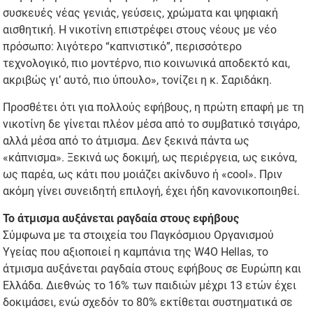
συσκευές νέας γενιάς, γεύσεις, χρώματα και ψηφιακή
αισθητική. Η νικοτίνη επιστρέφει στους νέους με νέο
πρόσωπο: λιγότερο “καπνιστικό”, περισσότερο
τεχνολογικό, πιο μοντέρνο, πιο κοινωνικά αποδεκτό και,
ακριβώς γι’ αυτό, πιο ύπουλο», τονίζει η κ. Σαριδάκη.
Προσθέτει ότι για πολλούς εφήβους, η πρώτη επαφή με τη
νικοτίνη δε γίνεται πλέον μέσα από το συμβατικό τσιγάρο,
αλλά μέσα από το άτμισμα. Δεν ξεκινά πάντα ως
«κάπνισμα». Ξεκινά ως δοκιμή, ως περιέργεια, ως εικόνα,
ως παρέα, ως κάτι που μοιάζει ακίνδυνο ή «cool». Πριν
ακόμη γίνει συνειδητή επιλογή, έχει ήδη κανονικοποιηθεί.
Το άτμισμα αυξάνεται ραγδαία στους εφήβους
Σύμφωνα με τα στοιχεία του Παγκόσμιου Οργανισμού
Υγείας που αξιοποιεί η καμπάνια της W4O Hellas, το
άτμισμα αυξάνεται ραγδαία στους εφήβους σε Ευρώπη και
Ελλάδα. Διεθνώς το 16% των παιδιών μέχρι 13 ετών έχει
δοκιμάσει, ενώ σχεδόν το 80% εκτίθεται συστηματικά σε