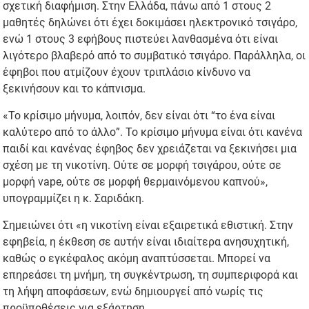
σχετική διαφήμιση. Στην Ελλάδα, πάνω από 1 στους 2
μαθητές δηλώνει ότι έχει δοκιμάσει ηλεκτρονικό τσιγάρο,
ενώ 1 στους 3 εφήβους πιστεύει λανθασμένα ότι είναι
λιγότερο βλαβερό από το συμβατικό τσιγάρο. Παράλληλα, οι
έφηβοι που ατμίζουν έχουν τριπλάσιο κίνδυνο να
ξεκινήσουν και το κάπνισμα.
«Το κρίσιμο μήνυμα, λοιπόν, δεν είναι ότι “το ένα είναι
καλύτερο από το άλλο”. Το κρίσιμο μήνυμα είναι ότι κανένα
παιδί και κανένας έφηβος δεν χρειάζεται να ξεκινήσει μια
σχέση με τη νικοτίνη. Ούτε σε μορφή τσιγάρου, ούτε σε
μορφή vape, ούτε σε μορφή θερμαινόμενου καπνού»,
υπογραμμίζει η κ. Σαριδάκη.
Σημειώνει ότι «η νικοτίνη είναι εξαιρετικά εθιστική. Στην
εφηβεία, η έκθεση σε αυτήν είναι ιδιαίτερα ανησυχητική,
καθώς ο εγκέφαλος ακόμη αναπτύσσεται. Μπορεί να
επηρεάσει τη μνήμη, τη συγκέντρωση, τη συμπεριφορά και
τη λήψη αποφάσεων, ενώ δημιουργεί από νωρίς τις
προϋποθέσεις για εξάρτηση.