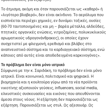
Το άτμισμα, ακόμη και όταν παρουσιάζεται ως «καθαρό» ή
«λιγότερο βλαβερό», δεν είναι ακίνδυνο. Το αερόλυμα που
εισπνέεται περιέχει χημικές, εν δυνάμει τοξικές, ουσίες
(60-70 ταυτοποιημένες και μη – βαρέα μέταλλα, αλδεΰδες,
πτητικές οργανικές ενώσεις, νιτροζαμίνες, πολυκυκλικούς
αρωματικούς υδρογονάνθρακες), οι οποίες έχουν
συσχετιστεί με φλεγμονή, ερεθισμό και βλάβες στο
αναπνευστικό σύστημα και το καρδιαγγειακό σύστημα, ενώ
κάποιες από αυτές είναι αποδεδειγμένα καρκινογόνες».
Το πρόβλημα δεν είναι μόνο ιατρικό
Σύμφωνα με την κ. Σαριδάκη, το πρόβλημα δεν είναι μόνο
ιατρικό. Είναι κοινωνικό, πολιτισμικό και ψηφιακό. Η
βιομηχανία και η κουλτούρα γύρω από τα νέα προϊόντα
νικοτίνης αξιοποιούν γεύσεις, influencers, social media,
ελκυστικές συσκευασίες και εικόνες που απευθύνονται
άμεσα στους νέους. Η εξάρτηση δεν παρουσιάζεται ως
εξάρτηση. Παρουσιάζεται ως στυλ. Ως αξεσουάρ. Ως