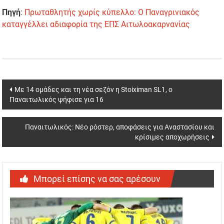
Πηγή
:
Πρωταθλητής χωρίς κύπελλο: Ο Παναγρινιακός
καταγγέλλει αδιαφορία της ΕΠΣ Αιτωλοακαρνανίας
Post
Με 14 ομάδες και τη νέα σεζόν η Stoiximan SL1, ο
Παναιτωλικός ψήφισε για 16
navigation
Παναιτωλικός: Νέο ρόστερ, αποφάσεις για Αναστασίου και
κρίσιμες αποχωρήσεις
Μπορεί επίσης να σας αρέσουν