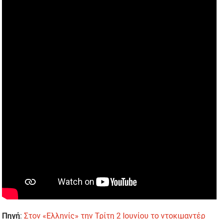
Πηγή
:
Στον «Ελληνίς» την Τρίτη 2 Ιουνίου το ντοκιμαντέρ