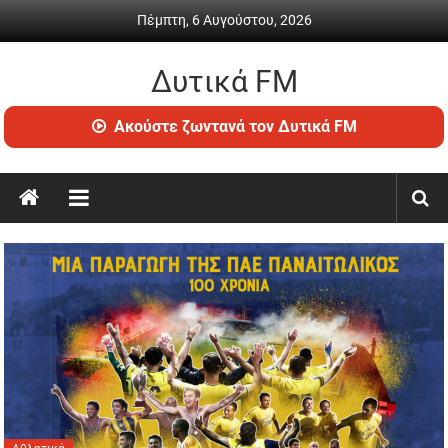
Skip
Πέμπτη, 6 Αυγούστου, 2026
to
content
Δυτικά FM
Ραδιόφωνο
Ακούστε ζωντανά τον Δυτικά FM
•
Καθημερινή
ενημέρωση
&
ψυχαγωγία