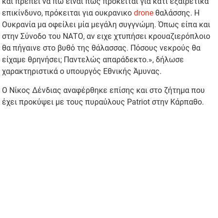
και πρέπει να πω είναι πως πρόκειται για κατι εξαιρετικά
επικίνδυνο, πρόκειται για ουκρανικο
drone
θαλάσσης. Η
Ουκρανία μα οφείλει μία μεγάλη συγγνώμη. Όπως είπα και
στην Σύνοδο του ΝΑΤΟ, αν ειχε χτυπήσει κρουαζιερόπλοιο
θα πήγαινε στο βυθό της θάλασσας. Πόσους νεκρούς θα
είχαμε θρηνήσει; Παντελώς απαράδεκτο.», δήλωσε
χαρακτηριστικά ο υπουργός Εθνικής Άμυνας.
Ο Νίκος Δένδιας αναφέρθηκε επίσης και στο ζήτημα που
έχει προκύψει με τους πυραύλους Patriot στην Κάρπαθο.