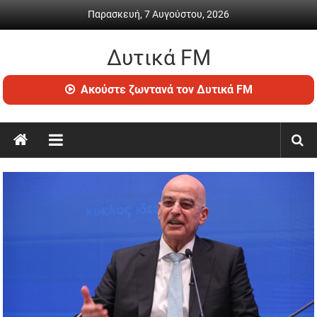
Skip
Παρασκευή, 7 Αυγούστου, 2026
to
content
Δυτικά FM
Ραδιόφωνο
Ακούστε ζωντανά τον Δυτικά FM
•
Καθημερινή
ενημέρωση
&
ψυχαγωγία