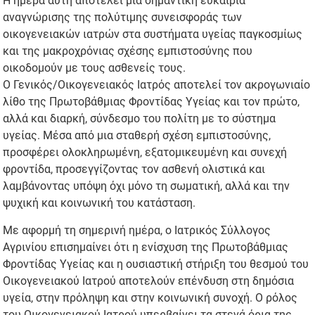
Η ημέρα αυτή αποτελεί μια σημαντική ευκαιρία
αναγνώρισης της πολύτιμης συνεισφοράς των
οικογενειακών ιατρών στα συστήματα υγείας παγκοσμίως
και της μακροχρόνιας σχέσης εμπιστοσύνης που
οικοδομούν με τους ασθενείς τους.
Ο Γενικός/Οικογενειακός Ιατρός αποτελεί τον ακρογωνιαίο
λίθο της Πρωτοβάθμιας Φροντίδας Υγείας και τον πρώτο,
αλλά και διαρκή, σύνδεσμο του πολίτη με το σύστημα
υγείας. Μέσα από μια σταθερή σχέση εμπιστοσύνης,
προσφέρει ολοκληρωμένη, εξατομικευμένη και συνεχή
φροντίδα, προσεγγίζοντας τον ασθενή ολιστικά και
λαμβάνοντας υπόψη όχι μόνο τη σωματική, αλλά και την
ψυχική και κοινωνική του κατάσταση.
Με αφορμή τη σημερινή ημέρα, ο Ιατρικός Σύλλογος
Αγρινίου επισημαίνει ότι η ενίσχυση της Πρωτοβάθμιας
Φροντίδας Υγείας και η ουσιαστική στήριξη του θεσμού του
Οικογενειακού Ιατρού αποτελούν επένδυση στη δημόσια
υγεία, στην πρόληψη και στην κοινωνική συνοχή. Ο ρόλος
του Οικογενειακού Ιατρού υπερβαίνει τα στενά όρια της