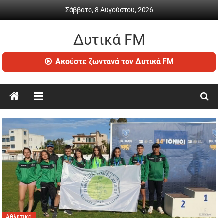
Skip
Σάββατο, 8 Αυγούστου, 2026
to
content
Δυτικά FM
Ραδιόφωνο
Ακούστε ζωντανά τον Δυτικά FM
•
Καθημερινή
ενημέρωση
&
ψυχαγωγία
Αθλητικά