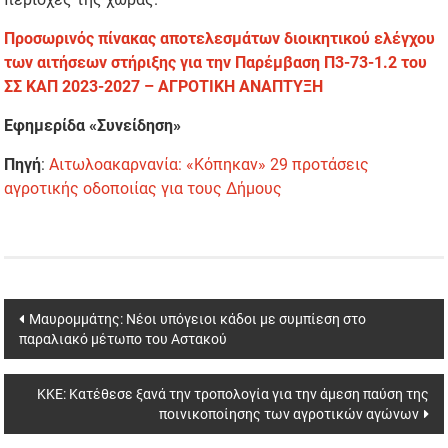
Προσωρινός πίνακας αποτελεσμάτων διοικητικού ελέγχου
των αιτήσεων στήριξης για την Παρέμβαση Π3-73-1.2 του
ΣΣ ΚΑΠ 2023-2027 – ΑΓΡΟΤΙΚΗ ΑΝΑΠΤΥΞΗ
Εφημερίδα «Συνείδηση»
Πηγή
:
Αιτωλοακαρνανία: «Κόπηκαν» 29 προτάσεις
αγροτικής οδοποιίας για τους Δήμους
Post
Μαυρομμάτης: Νέοι υπόγειοι κάδοι με συμπίεση στο
παραλιακό μέτωπο του Αστακού
navigation
ΚΚΕ: Κατέθεσε ξανά την τροπολογία για την άμεση παύση της
ποινικοποίησης των αγροτικών αγώνων