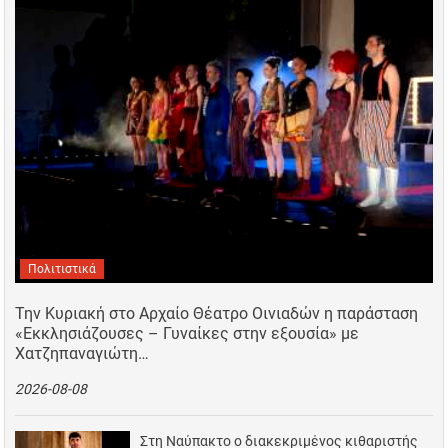
Πολιτιστικά
Την Κυριακή στο Αρχαίο Θέατρο Οινιαδών η παράσταση
«Εκκλησιάζουσες – Γυναίκες στην εξουσία» με
Χατζηπαναγιώτη…
2026-08-08
Στη Ναύπακτο ο διακεκριμένος κιθαριστής