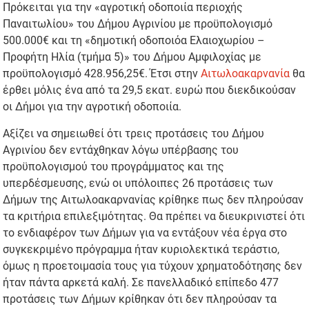
Πρόκειται για την «αγροτική οδοποιία περιοχής
Παναιτωλίου» του Δήμου Αγρινίου με προϋπολογισμό
500.000€ και τη «δημοτική οδοποιόα Ελαιοχωρίου –
Προφήτη Ηλία (τμήμα 5)» του Δήμου Αμφιλοχίας με
προϋπολογισμό 428.956,25€. Έτσι στην
Αιτωλοακαρνανία
θα
έρθει μόλις ένα από τα 29,5 εκατ. ευρώ που διεκδικούσαν
οι Δήμοι για την αγροτική οδοποιία.
Αξίζει να σημειωθεί ότι τρεις προτάσεις του Δήμου
Αγρινίου δεν εντάχθηκαν λόγω υπέρβασης του
προϋπολογισμού του προγράμματος και της
υπερδέσμευσης, ενώ οι υπόλοιπες 26 προτάσεις των
Δήμων της Αιτωλοακαρνανίας κρίθηκε πως δεν πληρούσαν
τα κριτήρια επιλεξιμότητας. Θα πρέπει να διευκρινιστεί ότι
το ενδιαφέρον των Δήμων για να εντάξουν νέα έργα στο
συγκεκριμένο πρόγραμμα ήταν κυριολεκτικά τεράστιο,
όμως η προετοιμασία τους για τύχουν χρηματοδότησης δεν
ήταν πάντα αρκετά καλή. Σε πανελλαδικό επίπεδο 477
προτάσεις των Δήμων κρίθηκαν ότι δεν πληρούσαν τα