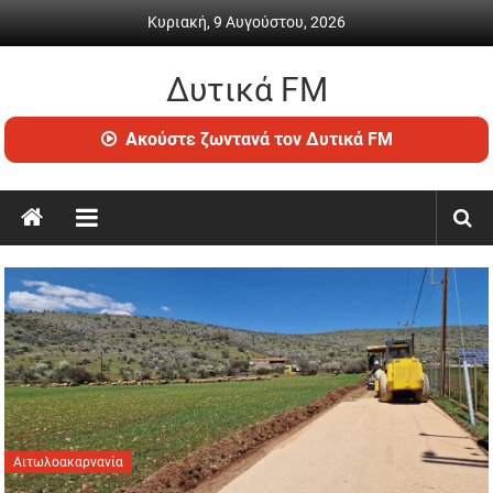
Skip
Κυριακή, 9 Αυγούστου, 2026
to
content
Δυτικά FM
Ραδιόφωνο
Ακούστε ζωντανά τον Δυτικά FM
•
Καθημερινή
ενημέρωση
&
ψυχαγωγία
Αιτωλοακαρνανία