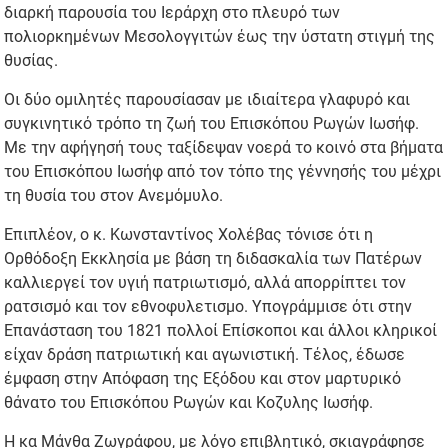
διαρκή παρουσία του Ιεράρχη στο πλευρό των
πολιορκημένων Μεσολογγιτών έως την ύστατη στιγμή της
θυσίας.
Οι δύο ομιλητές παρουσίασαν με ιδιαίτερα γλαφυρό και
συγκινητικό τρόπο τη ζωή του Επισκόπου Ρωγών Ιωσήφ.
Με την αφήγησή τους ταξίδεψαν νοερά το κοινό στα βήματα
του Επισκόπου Ιωσήφ από τον τόπο της γέννησής του μέχρι
τη θυσία του στον Ανεμόμυλο.
Επιπλέον, ο κ. Κωνσταντίνος Χολέβας τόνισε ότι η
Ορθόδοξη Εκκλησία με βάση τη διδασκαλία των Πατέρων
καλλιεργεί τον υγιή πατριωτισμό, αλλά απορρίπτει τον
ρατσισμό και τον εθνοφυλετισμο. Υπογράμμισε ότι στην
Επανάσταση του 1821 πολλοί Επίσκοποι και άλλοι κληρικοί
είχαν δράση πατριωτική και αγωνιστική. Τέλος, έδωσε
έμφαση στην Απόφαση της Εξόδου και στον μαρτυρικό
θάνατο του Επισκόπου Ρωγών και Κοζυλης Ιωσήφ.
Η κα Μάνθα Ζωγράφου, με λόγο επιβλητικό, σκιαγράφησε