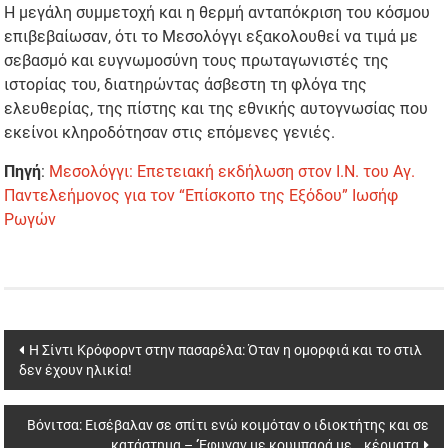
Η μεγάλη συμμετοχή και η θερμή ανταπόκριση του κόσμου
επιβεβαίωσαν, ότι το Μεσολόγγι εξακολουθεί να τιμά με
σεβασμό και ευγνωμοσύνη τους πρωταγωνιστές της
ιστορίας του, διατηρώντας άσβεστη τη φλόγα της
ελευθερίας, της πίστης και της εθνικής αυτογνωσίας που
εκείνοι κληροδότησαν στις επόμενες γενιές.
Πηγή
:
Μεσολόγγι: Επετειακή εκδήλωση στον Ι.Ν. του Αγ.
Παντελεήμονος για τον “Επίσκοπο της Εξόδου” Ιωσήφ
Ρωγών
Post
Η Σίντι Κρόφορντ στην πασαρέλα: Όταν η ομορφιά και το στιλ
δεν έχουν ηλικία!
navigation
Βόνιτσα: Εισέβαλαν σε σπίτι ενώ κοιμόταν ο ιδιοκτήτης και σε
κατάστημα – ‘Έφυγαν με κουμπαρά με… κέρματα