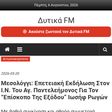
Skip
Πέμπτη, 6 Αυγούστου, 2026
to
content
Δυτικά FM
Ραδιόφωνο
Ακούστε ζωντανά τον Δυτικά FM
•
Καθημερινή
ενημέρωση
&
ψυχαγωγία
Αιτωλοακαρνανία
2026-05-20
Μεσολόγγι: Επετειακή Εκδήλωση Στον
Ι.Ν. Του Αγ. Παντελεήμονος Για Τον
“Επίσκοπο Της Εξόδου” Ιωσήφ Ρωγών
Με βαθιά συγκίνηση και αθρόα συμμετοχή