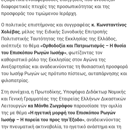
διαφορετικές πτυχές της προσωπικότητας και της
προσφοράς του τιμώμενου Ιεράρχη.
Ο πολιτικός επιστήμονας και συγγραφέας
κ.
Κωνσταντίνος
Χολέβας
, μέλος της Ειδικής Συνοδικής Επιτροπής
Πολιτιστικής Ταυτότητας της Εκκλησίας της Ελλάδος,
ανέπτυξε το θέμα
«Ορθοδοξία και Πατριωτισμός – Η θυσία
του Επισκόπου Ρωγών Ιωσήφ»
, φωτίζοντας τον
καθοριστικό ρόλο της Εκκλησίας στον Αγώνα της
Ανεξαρτησίας και αναδεικνύοντας τη θυσιαστική προσφορά
του Ιωσήφ Ρωγών ως πρότυπο πίστεως, αυταπάρνησης και
φιλοπατρίας.
Στη συνέχεια, η Πρωτοδίκης, Υποψήφια Διδάκτωρ Νομικής
και Γενική Γραμματέας της Εταιρείας Ελλήνων Δικαστικών
Λειτουργών
κα
Μάνθα Ζωγράφου
παρουσίασε την ομιλία
της με θέμα
«Η ηγετική μορφή του Επισκόπου Ρωγών
Ιωσήφ – Η πορεία του προς την Έξοδο»
, αναδεικνύοντας
την πνευματική ακτινοβολία, το ηγετικό ανάστημα και τη