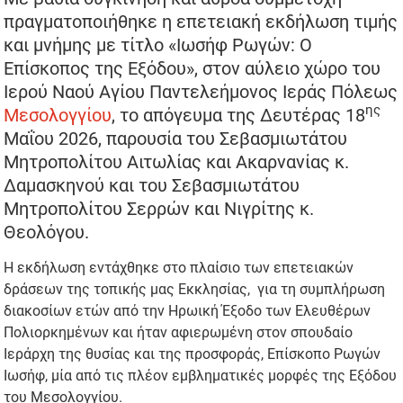
πραγματοποιήθηκε η επετειακή εκδήλωση τιμής
και μνήμης με τίτλο «Ιωσήφ Ρωγών: Ο
Επίσκοπος της Εξόδου», στον αύλειο χώρο του
Ιερού Ναού Αγίου Παντελεήμονος Ιεράς Πόλεως
ης
Μεσολογγίου
, το απόγευμα της Δευτέρας 18
Μαΐου 2026, παρουσία του Σεβασμιωτάτου
Μητροπολίτου Αιτωλίας και Ακαρνανίας κ.
Δαμασκηνού και του Σεβασμιωτάτου
Μητροπολίτου Σερρών και Νιγρίτης κ.
Θεολόγου.
Η εκδήλωση εντάχθηκε στο πλαίσιο των επετειακών
δράσεων της τοπικής μας Εκκλησίας, για τη συμπλήρωση
διακοσίων ετών από την Ηρωική Έξοδο των Ελευθέρων
Πολιορκημένων και ήταν αφιερωμένη στον σπουδαίο
Ιεράρχη της θυσίας και της προσφοράς, Επίσκοπο Ρωγών
Ιωσήφ, μία από τις πλέον εμβληματικές μορφές της Εξόδου
του Μεσολογγίου.