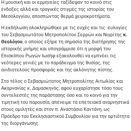
Η μουσική και οι ερμηνείες ταξίδεψαν το κοινό στις
ένδοξες αλλά και τραγικές στιγμές της ιστορίας του
Μεσολογγίου, αποσπώντας θερμά χειροκροτήματα.
Η εκδήλωση ολοκληρώθηκε με τις ευχές και τις ευλογίες
του Σεβασμιωτάτου Μητροπολίτου Σερρών και Νιγρίτης
κ.
Θεολόγου
, ο οποίος εξήρε τη σημασία της διατήρησης της
ιστορικής μνήμης και υπογράμμισε ότι η μορφή του
Επισκόπου Ρωγών Ιωσήφ εξακολουθεί να εμπνέει τις
νεότερες γενιές με το παράδειγμα της θυσίας, της
ανιδιοτελούς προσφοράς και της ακλόνητης πίστης.
Στο τέλος ο Σεβασμιώτατος Μητροπολίτης Αιτωλίας και
Ακαρνανίας κ. Δαμασκηνός, αφού ευχαρίστησε τόσο τους
συντελεστές της παράστασης όσο και το κοινό για την
τιμητική του παρουσία, απένειμε τα επετειακά αναμνηστικά
στους ομιλητές και στον π. Αναστάσιο Καντάνη, ως
Πρόεδρο του Εκκλησιαστικού Συμβουλίου για την αρτιότητα
της διοργάνωσης.