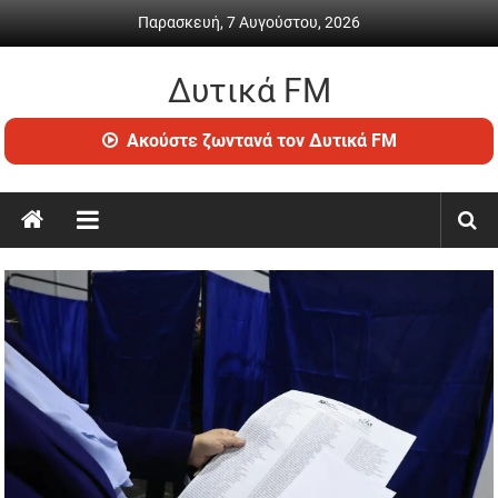
Skip
Παρασκευή, 7 Αυγούστου, 2026
to
content
Δυτικά FM
Ραδιόφωνο
Ακούστε ζωντανά τον Δυτικά FM
•
Καθημερινή
ενημέρωση
&
ψυχαγωγία