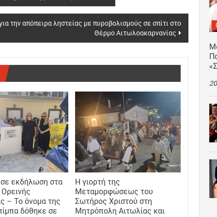
για την απόπειρα ληστείας με πυροβολισμούς σε σπίτι στο
Θέρμο Αιτωλοακαρνανίας
Μ
Πα
«
20
 σε εκδήλωση στα
Η γιορτή της
 Ορεινής
Μεταμορφώσεως του
ς – Το όνομα της
Σωτήρος Χριστού στη
ίμπα δόθηκε σε
Μητρόπολη Αιτωλίας και