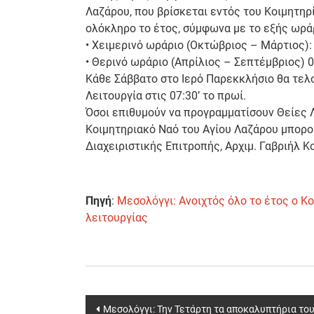
Λαζάρου, που βρίσκεται εντός του Κοιμητηρ
ολόκληρο το έτος, σύμφωνα με το εξής ωρά
• Χειμερινό ωράριο (Οκτώβριος – Μάρτιος): 0
• Θερινό ωράριο (Απρίλιος – Σεπτέμβριος) 08
Κάθε Σάββατο στο Ιερό Παρεκκλήσιο θα τελο
Λειτουργία στις 07:30’ το πρωί.
Όσοι επιθυμούν να προγραμματίσουν Θείες Λ
Κοιμητηριακό Ναό του Αγίου Λαζάρου μπορο
Διαχειριστικής Επιτροπής, Αρχιμ. Γαβριήλ Κ
Πηγή
:
Mεσολόγγι: Ανοιχτός όλο το έτος ο Κ
λειτουργίας
Post
Μεσολόγγι: Την Τετάρτη τα αποκαλυπτήρια το