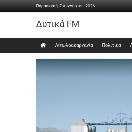
Skip
Παρασκευή, 7 Αυγούστου, 2026
to
content
Δυτικά FM
Ραδιόφωνο
•
Αιτωλοακαρνανία
Πολιτικά
Καθημερινή
ενημέρωση
&
ψυχαγωγία