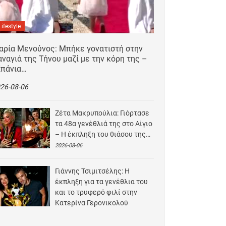
Lifestyle
αρία Μενούνος: Μπήκε γονατιστή στην
ναγιά της Τήνου μαζί με την κόρη της –
Σπάνια…
26-08-06
Ζέτα Μακρυπούλια: Γιόρτασε
τα 48α γενέθλιά της στο Αίγιο
– Η έκπληξη του θιάσου της…
2026-08-06
Γιάννης Τσιμιτσέλης: Η
έκπληξη για τα γενέθλια του
και το τρυφερό φιλί στην
Κατερίνα Γερονικολού
2026-08-05