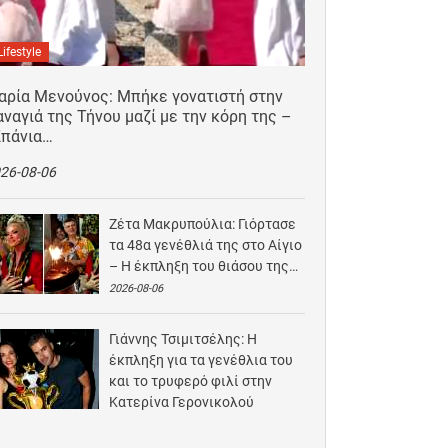
Lifestyle
αρία Μενούνος: Μπήκε γονατιστή στην
ναγιά της Τήνου μαζί με την κόρη της –
Σπάνια…
26-08-06
Ζέτα Μακρυπούλια: Γιόρτασε
τα 48α γενέθλιά της στο Αίγιο
– Η έκπληξη του θιάσου της…
2026-08-06
Γιάννης Τσιμιτσέλης: Η
έκπληξη για τα γενέθλια του
και το τρυφερό φιλί στην
Κατερίνα Γερονικολού
2026-08-05