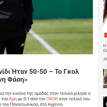
Η
Ο
20
ίδι Ήταν 50-50 – Το Γκολ
νη Φάση»
ια την εικόνα της ομάδας στον τελικό μίλησε ο
α του
Άρη
με 0-1 από τον
ΠΑΟΚ
στον τελικό του
 του Παναιτωλικού, στο Αγρίνιο.