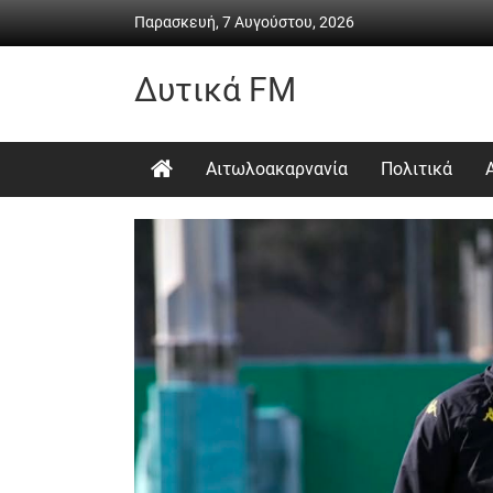
Skip
Παρασκευή, 7 Αυγούστου, 2026
to
content
Δυτικά FM
Ραδιόφωνο
•
Αιτωλοακαρνανία
Πολιτικά
Καθημερινή
ενημέρωση
&
ψυχαγωγία