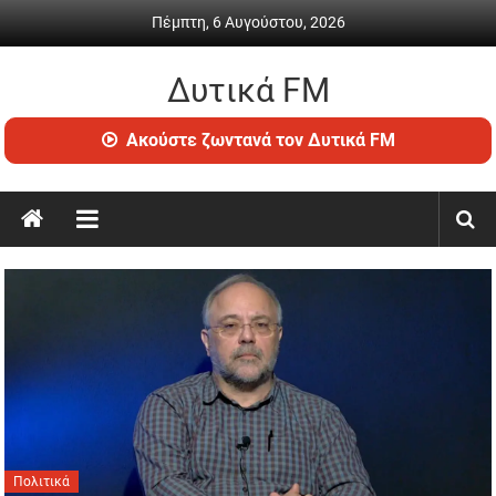
Skip
Πέμπτη, 6 Αυγούστου, 2026
to
content
Δυτικά FM
Ραδιόφωνο
Ακούστε ζωντανά τον Δυτικά FM
•
Καθημερινή
ενημέρωση
&
ψυχαγωγία
Πολιτικά