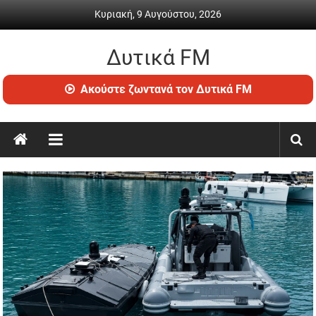
Skip
Κυριακή, 9 Αυγούστου, 2026
to
content
Δυτικά FM
Ραδιόφωνο
Ακούστε ζωντανά τον Δυτικά FM
•
Καθημερινή
ενημέρωση
&
ψυχαγωγία