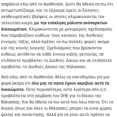
ασφάλεια εδώ από το Αγαθονήσι. Διότι θα ήθελα να πω ότι
αντιμετωπίζουμε, και το ξέρουμε εμείς οι Έλληνες,
αναθεωρητικές βλέψεις οι οποίες κλιμακώνονται τον
τελευταίο καιρό,
με την επίκληση μάλιστα ανύπαρκτων
δικαιωμάτων.
Κλιμακώνονται με μονομερείς σχεδιασμούς
που παραβιάζουν ευθέως τους κανόνες της διεθνούς
έννομης τάξης, αλλά πρέπει να πω πολλές φορές ακόμα
και της κοινής λογικής. Σχεδιασμούς που βρίσκονται
ευθέως αντίθετοι σε κάθε έννοια καλής γειτονίας, σε
οτιδήποτε προβλέπει το Διεθνές Δίκαιο και σε οτιδήποτε
προβλέπει το Διεθνές Δίκαιο της Θάλασσας.
Από εδώ, από το Αγαθονήσι, θέλω να υπενθυμίσω για μια
φορά ακόμα ότι
όλα μας τα νησιά έχουν ακριβώς αυτά τα
δικαιώματα.
Ούτε περισσότερα, ούτε λιγότερα από ό,τι
προβλέπεται στη σύμβαση του ΟΗΕ για το δίκαιο της
θάλασσας. Και θα ήθελα να πω αυτό που λέω πάντα. Ότι το
Αιγαίο, όπως και όλες οι θάλασσες, μπορεί να είναι χώρος
φιλίας και συνάντησης. Αλλά για να γίνει αυτό, πρέπει να