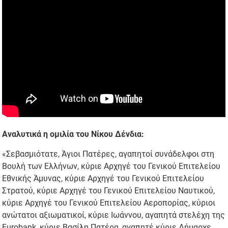
Αναλυτικά η ομιλία του Νίκου Δένδια:
«Σεβασμιότατε, Άγιοι Πατέρες, αγαπητοί συνάδελφοι στη
Βουλή των Ελλήνων, κύριε Αρχηγέ του Γενικού Επιτελείου
Εθνικής Άμυνας, κύριε Αρχηγέ του Γενικού Επιτελείου
Στρατού, κύριε Αρχηγέ του Γενικού Επιτελείου Ναυτικού,
κύριε Αρχηγέ του Γενικού Επιτελείου Αεροπορίας, κύριοι
ανώτατοι αξιωματικοί, κύριε Ιωάννου, αγαπητά στελέχη της
Eurobank, κύριε Βασίλη Πατέρα, αγαπητέ κύριε Δήμαρχε