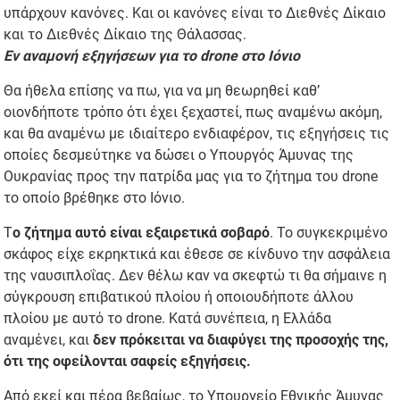
υπάρχουν κανόνες. Και οι κανόνες είναι το Διεθνές Δίκαιο
και το Διεθνές Δίκαιο της Θάλασσας.
Εν αναμονή εξηγήσεων για το drone στο Ιόνιο
Θα ήθελα επίσης να πω, για να μη θεωρηθεί καθ’
οιονδήποτε τρόπο ότι έχει ξεχαστεί, πως αναμένω ακόμη,
και θα αναμένω με ιδιαίτερο ενδιαφέρον, τις εξηγήσεις τις
οποίες δεσμεύτηκε να δώσει ο Υπουργός Άμυνας της
Ουκρανίας προς την πατρίδα μας για το ζήτημα του drone
το οποίο βρέθηκε στο Ιόνιο.
Τ
ο ζήτημα αυτό είναι εξαιρετικά σοβαρό
. Το συγκεκριμένο
σκάφος είχε εκρηκτικά και έθεσε σε κίνδυνο την ασφάλεια
της ναυσιπλοΐας. Δεν θέλω καν να σκεφτώ τι θα σήμαινε η
σύγκρουση επιβατικού πλοίου ή οποιουδήποτε άλλου
πλοίου με αυτό το drone. Κατά συνέπεια, η Ελλάδα
αναμένει, και
δεν πρόκειται να διαφύγει της προσοχής της,
ότι της οφείλονται σαφείς εξηγήσεις.
Από εκεί και πέρα βεβαίως, το Υπουργείο Εθνικής Άμυνας