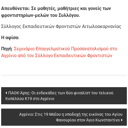
Απευθύνεται: Σε μαθητές, μαθήτριες και γονείς των
φροντιστηρίων-μελών του Συλλόγου.
Σύλλογος Εκπαιδευτικών Φροντιστών Αιτωλοακαρνανίας
Η αφίσα:
Πηγή
:
Σεμινάριο Επαγγελματικού Προσανατολισμού στο
Αγρίνιο από τον Σύλλογο Εκπαιδευτικών Φροντιστών
Post
ΠΑΟΚ-Άρης: Οι ενδεκάδες των δύο φιναλίστ του τελικού
Κυπέλλου K19 στο Αγρίνιο
navigation
Αγρίνιο: Στις 19 Μαΐου η υποδοχή της εικόνας του Αγίου
Φανουρίου στον Άγιο Κωνσταντίνο